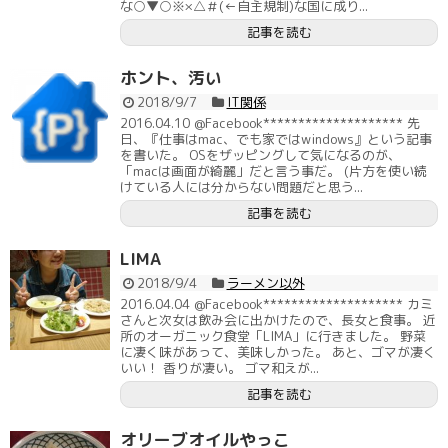
な○▼○※×△＃(←自主規制)な国に成り...
記事を読む
ホント、汚い
2018/9/7
IT関係
2016.04.10 @Facebook******************** 先
日、『仕事はmac、でも家ではwindows』という記事
を書いた。 OSをザッピングして気になるのが、
「macは画面が綺麗」だと言う事だ。 (片方を使い続
けている人には分からない問題だと思う...
記事を読む
LIMA
2018/9/4
ラーメン以外
2016.04.04 @Facebook******************** カミ
さんと次女は飲み会に出かけたので、長女と食事。 近
所のオーガニック食堂「LIMA」に行きました。 野菜
に凄く味があって、美味しかった。 あと、ゴマが凄く
いい！ 香りが凄い。 ゴマ和えが...
記事を読む
オリーブオイルやっこ