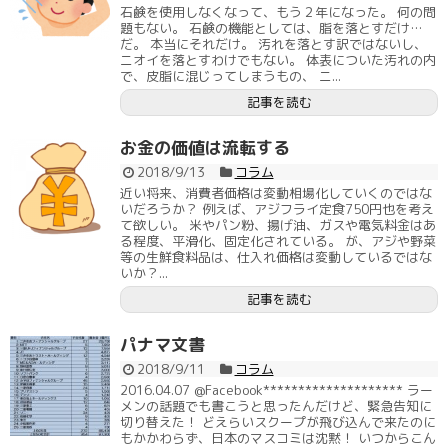
石鹸を使用しなくなって、もう２年になった。 何の問
題もない。 石鹸の機能としては、脂を落とすだけ…
だ。 本当にそれだけ。 汚れを落とす訳ではないし、
ニオイを落とすわけでもない。 体表についた汚れの内
で、皮脂に混じってしまうもの、 ニ...
記事を読む
お金の価値は流転する
2018/9/13
コラム
近い将来、消費者価格は変動相場化していくのではな
いだろうか？ 例えば、アジフライ定食750円也を考え
て欲しい。 米やパン粉、揚げ油、ガスや電気料金はあ
る程度、平滑化、固定化されている。 が、アジや野菜
等の生鮮食料品は、仕入れ価格は変動しているではな
いか？...
記事を読む
パナマ文書
2018/9/11
コラム
2016.04.07 @Facebook******************** ラー
メンの話題でも書こうと思ったんだけど、緊急告知に
切り替えた！ どえらいスクープが飛び込んで来たのに
もかかわらず、日本のマスコミは沈黙！ いつからこん