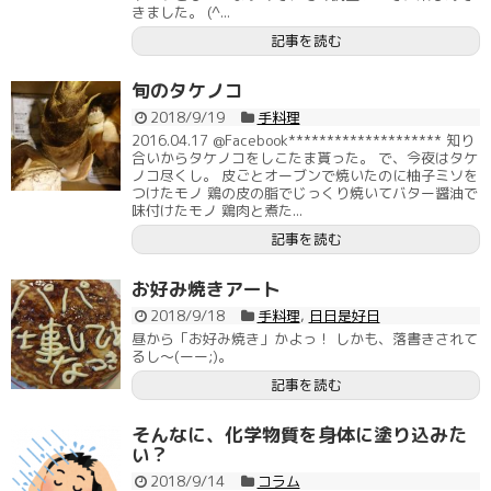
きました。 (^...
記事を読む
旬のタケノコ
2018/9/19
手料理
2016.04.17 @Facebook******************** 知り
合いからタケノコをしこたま貰った。 で、今夜はタケ
ノコ尽くし。 皮ごとオーブンで焼いたのに柚子ミソを
つけたモノ 鶏の皮の脂でじっくり焼いてバター醤油で
味付けたモノ 鶏肉と煮た...
記事を読む
お好み焼きアート
2018/9/18
手料理
,
日日是好日
昼から「お好み焼き」かよっ！ しかも、落書きされて
るし～(ーー;)。
記事を読む
そんなに、化学物質を身体に塗り込みた
い？
2018/9/14
コラム