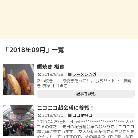
「
2018年09月
」
一覧
鯛焼き 櫻家
2018/9/28
ラーメン以外
たい焼き！！ 厚焼きだってサ。 公式サイト→ 鯛焼
き 櫻家 中目黒店
記事を読む
ニコニコ超会議に参戦！
2018/9/20
日日是好日
2016.04.29 @Facebook******************** 人が
ゴミの様だ！ 先日の秘密超会議つながりで、ニコニコ
超会議に来ています！ 友人が動画配信で面白いことを
やろうとしていますので、その調査ついでに楽しんで