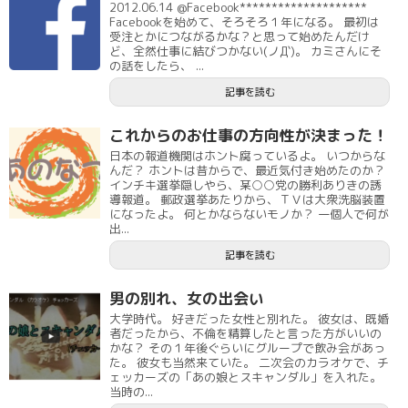
2012.06.14 @Facebook********************
Facebookを始めて、そろそろ１年になる。 最初は
受注とかにつながるかな？と思って始めたんだけ
ど、全然仕事に結びつかない(ノД`)。 カミさんにそ
の話をしたら、 ...
記事を読む
これからのお仕事の方向性が決まった！
日本の報道機関はホント腐っているよ。 いつからな
んだ？ ホントは昔からで、最近気付き始めたのか？
インチキ選挙隠しやら、某○○党の勝利ありきの誘
導報道。 郵政選挙あたりから、ＴＶは大衆洗脳装置
になったよ。 何とかならないモノか？ 一個人で何が
出...
記事を読む
男の別れ、女の出会い
大学時代。 好きだった女性と別れた。 彼女は、既婚
者だったから、不倫を精算したと言った方がいいの
かな？ その１年後ぐらいにグループで飲み会があっ
た。 彼女も当然来ていた。 二次会のカラオケで、チ
ェッカーズの「あの娘とスキャンダル」を入れた。
当時の...