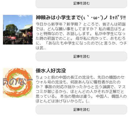
記事を読む
神頼みは小学生まで(ι｀･ω･´)ノ ｷｯﾊﾟﾘ!!
今日から新学年？新学期？ ところで、皆さんは初詣
では、どんな願い事をしてますか？ 私の場合はちょ
っと特殊なので、お話しします。 私が中学生になっ
た時の初詣でのこと。 母が私に向かって、おもむろ
に、 「あなたも中学生になったので(と言うか、ウチ
は武...
記事を読む
倭水人好沈没
ちょっと前の中国の長江の沈没も、先日の韓国のセ
ウォル号の沈没も、何故あんなに犠牲者が出たの
か？ 事故の対応が拙かったからと云う論調で、マス
コミが報じるから、ほとんどの人がそれが正解だと
思っている。 本当の理由は違う。 中国人、韓国人の
ほとんどは泳げないからだ。(...
記事を読む