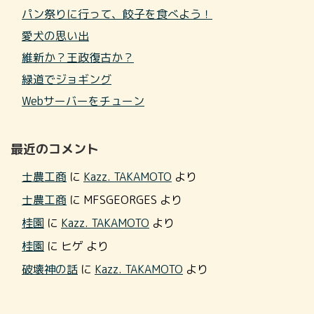
パン祭りに行って、餃子を食べよう！
愛犬の思い出
維新か？王政復古か？
緑道でジョギング
Webサーバーをチューン
最近のコメント
士農工商
に
Kazz. TAKAMOTO
より
士農工商
に
MFSGEORGES
より
桂園
に
Kazz. TAKAMOTO
より
桂園
に
ヒゲ
より
破壊神の話
に
Kazz. TAKAMOTO
より