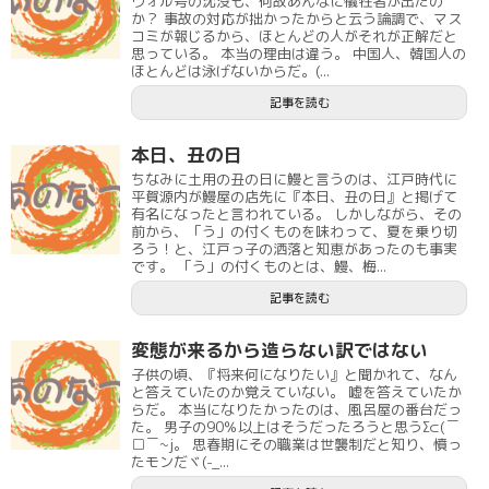
ウォル号の沈没も、何故あんなに犠牲者が出たの
か？ 事故の対応が拙かったからと云う論調で、マス
コミが報じるから、ほとんどの人がそれが正解だと
思っている。 本当の理由は違う。 中国人、韓国人の
ほとんどは泳げないからだ。(...
記事を読む
本日、丑の日
ちなみに土用の丑の日に鰻と言うのは、江戸時代に
平賀源内が鰻屋の店先に『本日、丑の日』と掲げて
有名になったと言われている。 しかしながら、その
前から、「う」の付くものを味わって、夏を乗り切
ろう！と、江戸っ子の洒落と知恵があったのも事実
です。 「う」の付くものとは、鰻、梅...
記事を読む
変態が来るから造らない訳ではない
子供の頃、『将来何になりたい』と聞かれて、なん
と答えていたのか覚えていない。 嘘を答えていたか
らだ。 本当になりたかったのは、風呂屋の番台だっ
た。 男子の90％以上はそうだったろうと思うΣ⊂(￣
□￣~j。 思春期にその職業は世襲制だと知り、憤っ
たモンだヾ(-_...