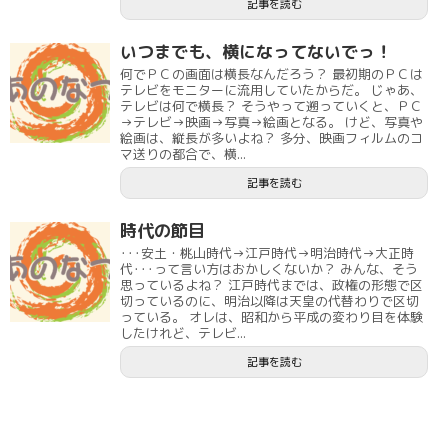
記事を読む
いつまでも、横になってないでっ！
何でＰＣの画面は横長なんだろう？ 最初期のＰＣは
テレビをモニターに流用していたからだ。 じゃあ、
テレビは何で横長？ そうやって遡っていくと、ＰＣ
→テレビ→映画→写真→絵画となる。 けど、写真や
絵画は、縦長が多いよね？ 多分、映画フィルムのコ
マ送りの都合で、横...
記事を読む
時代の節目
･･･安土・桃山時代→江戸時代→明治時代→大正時
代･･･って言い方はおかしくないか？ みんな、そう
思っているよね？ 江戸時代までは、政権の形態で区
切っているのに、明治以降は天皇の代替わりで区切
っている。 オレは、昭和から平成の変わり目を体験
したけれど、テレビ...
記事を読む