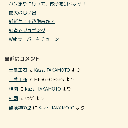
パン祭りに行って、餃子を食べよう！
愛犬の思い出
維新か？王政復古か？
緑道でジョギング
Webサーバーをチューン
最近のコメント
士農工商
に
Kazz. TAKAMOTO
より
士農工商
に
MFSGEORGES
より
桂園
に
Kazz. TAKAMOTO
より
桂園
に
ヒゲ
より
破壊神の話
に
Kazz. TAKAMOTO
より