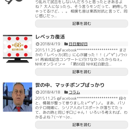
り乱れて試合をしないんだろうと思ったときあるよ
ね？ 大人になったら、そう言うモンだって、納得しち
ゃってるけど、、。 相撲も昔は東西対抗と言って、同
じ感じだっ...
記事を読む
レベッカ復活
2018/4/19
日日是好日
2015.11.25 @Facebook******************** まさ
かの「レベッカ(初)」に心が躍った！！ (ノﾟ∀ﾟ)ノﾜｯｼ
ｮｲ 再結成記念コンサートに行けなかったからねぇ。
NHKオンライン→ 「第66回 NHK紅白歌合...
記事を読む
世の中、マッチポンプばっかり
2018/4/18
コラム
2015.11.25 @Facebook******************** 段々
と、情報が整って参りました↓*ﾟ∀ﾟ)ノ。 まあ、パリ
のテロ現場に、シリア人のパスポートが落ちてたっ
て、あの時と同じ手口じゃん！ いろいろ考えれば、わ
かるよね？(￢∀￢)σ...
記事を読む