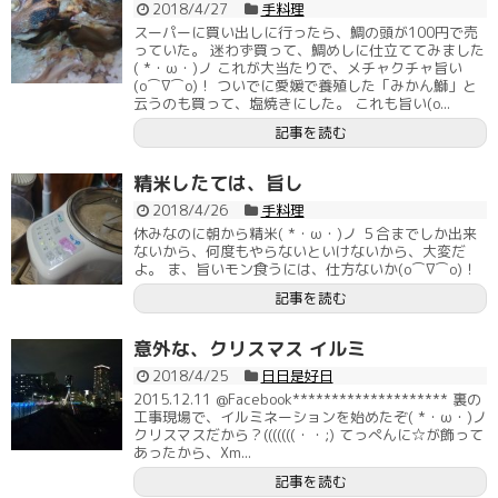
2018/4/27
手料理
スーパーに買い出しに行ったら、鯛の頭が100円で売
っていた。 迷わず買って、鯛めしに仕立ててみました
( *・ω・)ノ これが大当たりで、メチャクチャ旨い
(o⌒∇⌒o)！ ついでに愛媛で養殖した「みかん鰤」と
云うのも買って、塩焼きにした。 これも旨い(o...
記事を読む
精米したては、旨し
2018/4/26
手料理
休みなのに朝から精米( *・ω・)ノ ５合までしか出来
ないから、何度もやらないといけないから、大変だ
よ。 ま、旨いモン食うには、仕方ないか(o⌒∇⌒o)！
記事を読む
意外な、クリスマス イルミ
2018/4/25
日日是好日
2015.12.11 @Facebook******************** 裏の
工事現場で、イルミネーションを始めたぞ( *・ω・)ノ
クリスマスだから？(((((((・・;) てっぺんに☆が飾って
あったから、Xm...
記事を読む