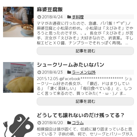
麻婆豆腐飯
2018/4/24
手料理
ママがお通夜に行ったので、急遽、パパ飯！*ﾟ∀ﾟ)ノ
麻婆豆腐と小松菜の炒め。 小松菜は「えびみそ」でや
ろうと思ったのですが、、。 長女が「えびみそ」が苦
手、次女が「えびみそ」大好きなので、折衷案。 干し
桜エビとＸＯ醤、ナンプラーでそれっぽく再現。 ...
記事を読む
シュークリームみたいなパン
2018/4/23
ラーメン以外
2015.12.05 @Facebook******************** シュ
ークリーム好きの長女が、 「最近、ドはまりしてい
る」 「凄く美味しい」 「毎日食べている」 と、しつ
こく言って来るので、買ってみた( *・ω・)ノ ま...
記事を読む
どうしても譲れないのだけ残ってる？
2018/4/20
コラム
相撲協会は頭が固くて、伝統に凝り固まっていると思
っている？ 子供の頃、何で、セリーグとパリーグが入