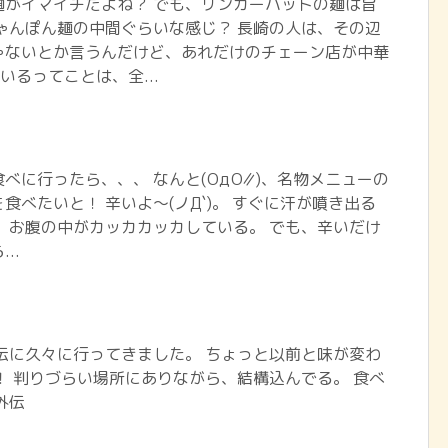
麺がイマイチだよね？ でも、リンガーハットの麺は旨
ゃんぽん麺の中間ぐらいな感じ？ 長崎の人は、その辺
ゃないとか言うんだけど、あれだけのチェーン店が中華
いるってことは、全...
べに行ったら、、、 なんと(ΟдΟ∥)、名物メニューの
食べたいと！ 辛いよ～(ノД`)。 すぐに汗が噴き出る
、お腹の中がカッカカッカしている。 でも、辛いだけ
..
伝に久々に行ってきました。 ちょっと以前と味が変わ
！ 判りづらい場所にありながら、結構込んでる。 食べ
外伝