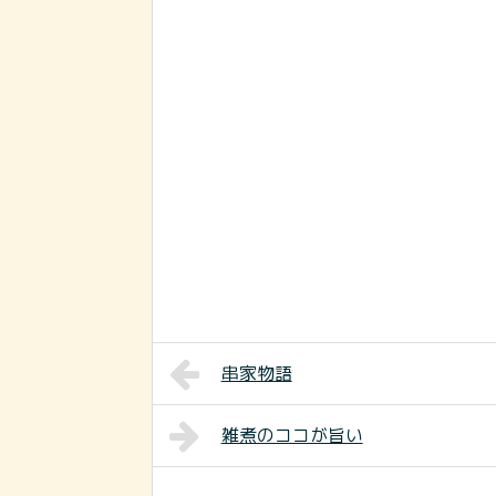
串家物語
雑煮のココが旨い