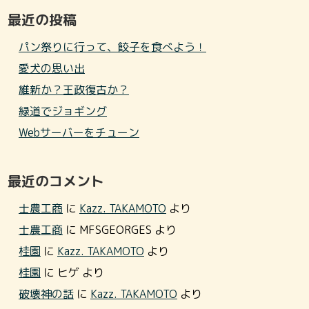
最近の投稿
パン祭りに行って、餃子を食べよう！
愛犬の思い出
維新か？王政復古か？
緑道でジョギング
Webサーバーをチューン
最近のコメント
士農工商
に
Kazz. TAKAMOTO
より
士農工商
に
MFSGEORGES
より
桂園
に
Kazz. TAKAMOTO
より
桂園
に
ヒゲ
より
破壊神の話
に
Kazz. TAKAMOTO
より