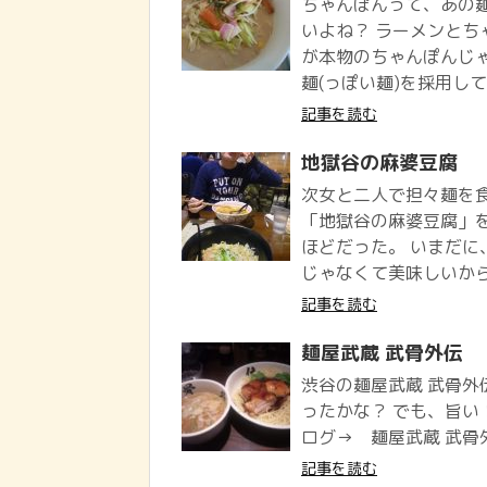
ちゃんぽんって、あの
いよね？ ラーメンとち
が本物のちゃんぽんじ
麺(っぽい麺)を採用して
記事を読む
地獄谷の麻婆豆腐
次女と二人で担々麺を食
「地獄谷の麻婆豆腐」を
ほどだった。 いまだに
じゃなくて美味しいから.
記事を読む
麺屋武蔵 武骨外伝
渋谷の麺屋武蔵 武骨外
ったかな？ でも、旨い
ログ→ 麺屋武蔵 武骨
記事を読む