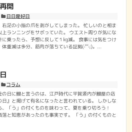
再開
日日是好日
、右足の小指の爪を剥がしてしまった。 忙しいのと相ま
以上ランニングをサボっていた。 ウエスト周りが気にな
計に乗ったら、予想に反して１kg減。 食事には気をつけ
重減は多分、筋肉が落ちている証拠(-""-;)。...
日
コラム
丑の日に鰻と言うのは、江戸時代に平賀源内が鰻屋の店
の日』と掲げて有名になったと言われている。 しかしな
ら、「う」の付くものを味わって、夏を乗り切ろう！
洒落と知恵があったのも事実です。 「う」の付くものと