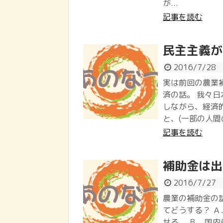
が...
記事を読む
民主主義が
2016/7/28
実は前回の農業
済の話。 我々
しながら、経済
と、(一部の人間
記事を読む
補助金は出
2016/7/27
農業の補助金の
てどうする？ Ａ
せる。 Ｂ．国内