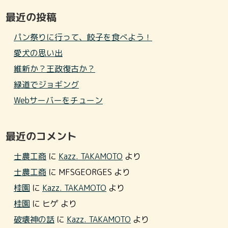
最近の投稿
パン祭りに行って、餃子を食べよう！
愛犬の思い出
維新か？王政復古か？
緑道でジョギング
Webサーバーをチューン
最近のコメント
士農工商
に
Kazz. TAKAMOTO
より
士農工商
に
MFSGEORGES
より
桂園
に
Kazz. TAKAMOTO
より
桂園
に
ヒゲ
より
破壊神の話
に
Kazz. TAKAMOTO
より