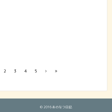
2
3
4
5
© 2016
あのなつ日記
.