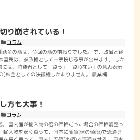
切り崩されている！
コラム
補助金の話は、今回の話の前振りでした。 で、政治と経
日本国民は、参政権として一票投じる事が出来ます。 しか
的には、消費者として「買う」「買わない」の意思表示
の)株主としての決議権しかありません。 農業補...
し方も大事！
コラム
話。 国内産が輸入物の倍の価格だった場合の価格調整っ
．輸入物を安く買って、国内に高値(倍の値段)で流通さ
産を高く買って、国内に安値(半値)で流通させる。 日本