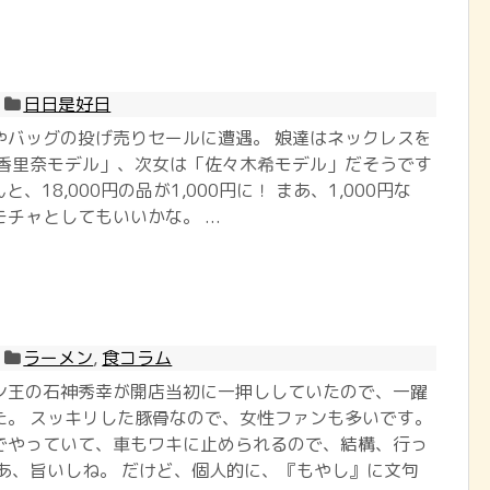
日日是好日
やバッグの投げ売りセールに遭遇。 娘達はネックレスを
「香里奈モデル」、次女は「佐々木希モデル」だそうです
んと、18,000円の品が1,000円に！ まあ、1,000円な
チャとしてもいいかな。 ...
ラーメン
,
食コラム
ン王の石神秀幸が開店当初に一押ししていたので、一躍
た。 スッキリした豚骨なので、女性ファンも多いです。
でやっていて、車もワキに止められるので、結構、行っ
まあ、旨いしね。 だけど、個人的に、『もやし』に文句