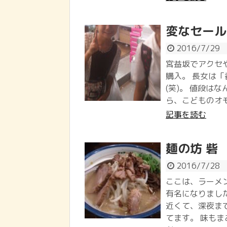
変なセール
2016/7/29
宮益坂でアクセ
購入。 長女は
(笑)。 値段はな
ら、こどものオモ
記事を読む
麺の坊 砦
2016/7/28
ここは、ラーメ
有名になりまし
近くて、深夜ま
てます。 味も