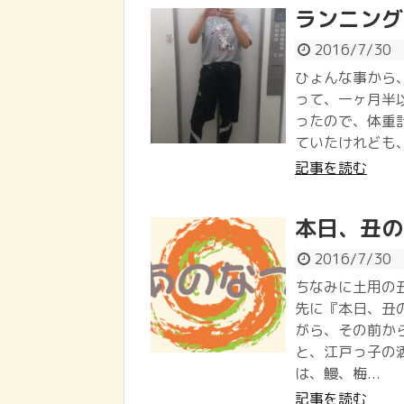
ランニング
2016/7/30
ひょんな事から
って、一ヶ月半
ったので、体重
ていたけれども、体
記事を読む
本日、丑の
2016/7/30
ちなみに土用の
先に『本日、丑
がら、その前か
と、江戸っ子の
は、鰻、梅...
記事を読む