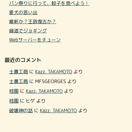
パン祭りに行って、餃子を食べよう！
愛犬の思い出
維新か？王政復古か？
緑道でジョギング
Webサーバーをチューン
最近のコメント
士農工商
に
Kazz. TAKAMOTO
より
士農工商
に
MFSGEORGES
より
桂園
に
Kazz. TAKAMOTO
より
桂園
に
ヒゲ
より
破壊神の話
に
Kazz. TAKAMOTO
より