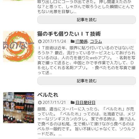
取り出し口にコーラが出てきた。 押し間違えたのか
な？と思って、しゃがんで取ろうとした瞬間にとんで
もない光景を目撃し...
記事を読む
猫の手も借りたいＩＴ技術
2017/11/24
IT関係
,
コラム
ＩＴ技術は近年、限界に貼り付いているのではないだ
ろうか？ 最近、流行っているサービスとしてあげられ
ているのは、人の力を借りたwebアプリ。 ・名刺を写
真で撮って送ると、中国とかで手作業で入力して、Ｄ
Ｂ化してくれる名刺アプリ。 ・食べたものを写真で撮
って送...
記事を読む
ベルたれ
2017/11/21
日日是好日
昼間、適当にスーパーに入ったら、「ベルたれ」が売
っていた。 「ベルたれ」ってのは、北海道では、メジ
ャーなジンギスカンのタレ。 家で作る時は、漬け込ん
で食べるのは松尾、生で焼いて浸けながら食べるのは
ベルが一般的です。 旨い不味いじゃなくて、ソウルフ
ードだお。 ...