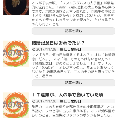
オレが子供の頃、「ノストラダムスの大予言」が爆発
的に流行った。 1999年7月に恐怖の大王が空から降っ
てきて、地球が滅びると言うあれだ。 同級生の中には
「どうせ滅びるんだから」と勉強しないとか、お年玉
をすべて使ってしまうヤツまで現れた。 ちびまる子ち
ゃんも同じことを...
記事を読む
結婚記念日はおめでたい？
2017/11/28
日日是好日
ママ「今日、何の日か覚えてるよね？」 オレ「結婚記
念日だろ。」 ママ「何、そのそっけない言い方っ！
『結婚記念日、おめでとう』でしょ！！」 オレ「え
っ？！(ΟдΟ∥)」 オレが言うのは、ちょっとおかしく
ないか？ 結婚記念日って、二人のものだと思っていた
けど、違うの...
記事を読む
ＩＴ産業が、人の手で動いていた頃
2017/11/26
日日是好日
昨日の「人の力を借りた部分が次の技術標準だ」とい
う話で、フッと思い出した事がある。 オレが幼稚園ぐ
らいのとき、自販機でファンタのボタンを押したら、