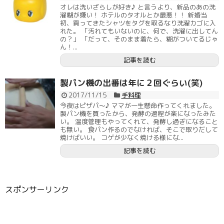
オレは洗いざらしが好き♪ と言うより、新品のあの洗
濯糊が嫌い！ ホテルのタオルとか最悪！！ 新婚当
初、買ってきたシャツをタグを取るなり洗濯カゴに入
れた。 「汚れてもいないのに、何で、洗濯に出してん
の？」 「だって、そのまま着たら、糊がついてるじゃ
ん！...
記事を読む
製パン機の出番は年に２回ぐらい(笑)
2017/11/15
手料理
今夜はピザパ～♪ ママが一生懸命作ってくれました。
製パン機を買ったから、発酵の過程が楽になったみた
い。 温度管理もやってくれて、発酵し過ぎになること
も無い。 食パン作るのでなければ、そこで取りだして
焼けばいい。 コゲが少なく焼ける様にな...
記事を読む
スポンサーリンク