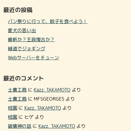
最近の投稿
パン祭りに行って、餃子を食べよう！
愛犬の思い出
維新か？王政復古か？
緑道でジョギング
Webサーバーをチューン
最近のコメント
士農工商
に
Kazz. TAKAMOTO
より
士農工商
に
MFSGEORGES
より
桂園
に
Kazz. TAKAMOTO
より
桂園
に
ヒゲ
より
破壊神の話
に
Kazz. TAKAMOTO
より