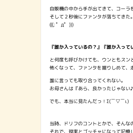
自販機の中から手が出てきて、コーラ
そして２秒後にファンタが落ちてきた
(((; ゜д゜)))
『誰か入っているの？』『誰か入って
と何度も呼びかけても、ウンともスン
怖くなって、ファンタを握りしめて、
誰に言っても取り合ってくれない。
お母さんは『あら、良かったじゃない
でも、本当に見たんだっ！Σ(￣▽￣ι)
当時、ドリフのコントとかで、そんな
それで、現実とゴッチャになって記憶