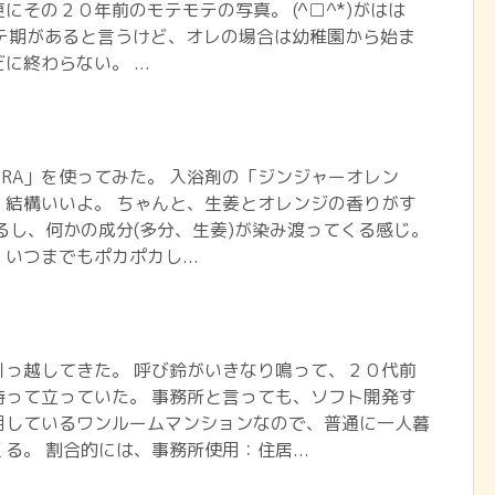
にその２０年前のモテモテの写真。 (^□^*)がはは
モテ期があると言うけど、オレの場合は幼稚園から始ま
終わらない。 ...
URA」を使ってみた。 入浴剤の「ジンジャーオレン
、結構いいよ。 ちゃんと、生姜とオレンジの香りがす
るし、何かの成分(多分、生姜)が染み渡ってくる感じ。
いつまでもポカポカし...
引っ越してきた。 呼び鈴がいきなり鳴って、２０代前
持って立っていた。 事務所と言っても、ソフト開発す
用しているワンルームマンションなので、普通に一人暮
る。 割合的には、事務所使用：住居...