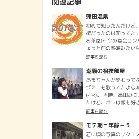
関連記事
蒲田温泉
初めて知ったんだけど
街だったのは知ってた。
お茶屋(←今の宴会コン
ょっと前の熱海みたいな
記事を読む
潮騒の相撲部屋
あまちゃんが終わって
づえ」も歌ってたよな
(-""-;)。 当時、
たけど、オレは顔も好き
記事を読む
モテ期＝年齢－５
若い頃の写真のリクエ