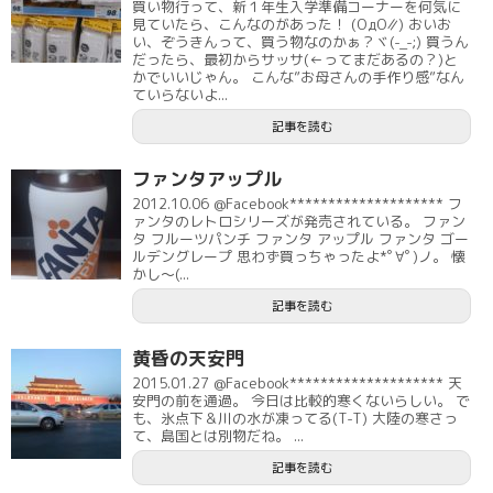
買い物行って、新１年生入学準備コーナーを何気に
見ていたら、こんなのがあった！ (ΟдΟ∥) おいお
い、ぞうきんって、買う物なのかぁ？ヾ(-_-;) 買うん
だったら、最初からサッサ(←ってまだあるの？)と
かでいいじゃん。 こんな”お母さんの手作り感”なん
ていらないよ...
記事を読む
ファンタアップル
2012.10.06 @Facebook******************** フ
ァンタのレトロシリーズが発売されている。 ファン
タ フルーツパンチ ファンタ アップル ファンタ ゴー
ルデングレープ 思わず買っちゃったよ*ﾟ∀ﾟ)ノ。 懐
かし～(...
記事を読む
黄昏の天安門
2015.01.27 @Facebook******************** 天
安門の前を通過。 今日は比較的寒くないらしい。 で
も、氷点下＆川の水が凍ってる(T-T) 大陸の寒さっ
て、島国とは別物だね。 ...
記事を読む