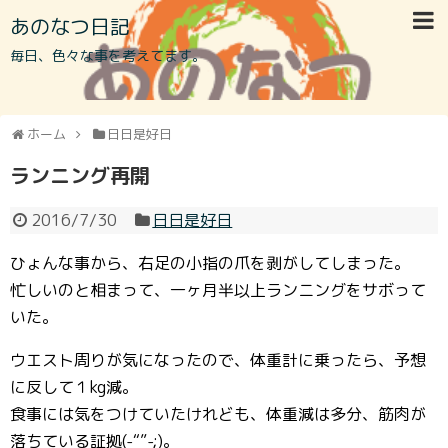
あのなつ日記
毎日、色々な事を考えてます。
ホーム
日日是好日
ランニング再開
2016/7/30
日日是好日
ひょんな事から、右足の小指の爪を剥がしてしまった。
忙しいのと相まって、一ヶ月半以上ランニングをサボって
いた。
ウエスト周りが気になったので、体重計に乗ったら、予想
に反して１kg減。
食事には気をつけていたけれども、体重減は多分、筋肉が
落ちている証拠(-“”-;)。