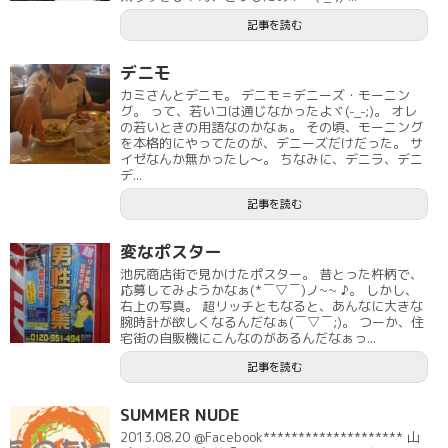
記事を読む
デニモ
カミさんとデニモ。 デニモ＝デニーズ・モーニン
グ。 って、若いコは通じなかったよヾ(-_-;)。 オレ
の若いときの用語なのかなぁ。 その頃、モーニング
を本格的にやってたのが、デニーズだけだった。 サ
イゼなんか無かったし～。 ちなみに、デニラ、デニ
デ...
記事を読む
変なポスター
池尻商店街で見かけたポスター。 昔とった杵柄で、
応募してみようかなぁ(*￣▽￣)ノ~~ ♪。 しかし、
右上の写真。 超リッチともなると、あんなに大きな
腕時計が欲しくなるんだなぁ(￣▽￣;)。 つーか、住
宅街の自販機にこんなのがあるんだなぁっ...
記事を読む
SUMMER NUDE
2013.08.20 @Facebook******************** 山