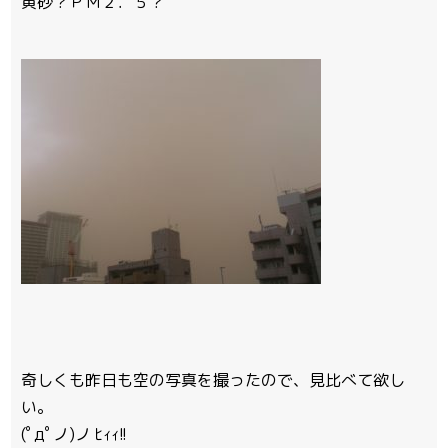
黄砂？ＰＭ２．５？
奇しくも昨日も空の写真を撮ったので、見比べて欲し
い。
(ﾟдﾟノ)ノ ﾋｨｨ!!