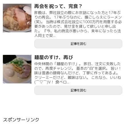
再会を祝って、完食？
昨晩は、弊社設立の際にお世話になった方と17年ぶ
りの再会。 17年ぶりなのに、腹ごしらえにラーメン
(笑)。 当時は株式会社設立に1000万円を用意する必
要があったので、見せ金を貸して欲しいと申し出
た。 『今、私の時流が悪いから、来年になったら法
人同士で契...
記事を読む
麺屋のすけ、再び
中央林間の「麺屋のすけ」。 昨日、注文に失敗した
ので、再度チャレンジ。 基本の”白”を選択。 旨い！
味は普通の豚骨なんだけど、丁寧に作ってあるよ。
クリーミーだけど、雑味はない。 これなら、いいね
(⌒▽⌒)V！ 食べロ...
記事を読む
スポンサーリンク