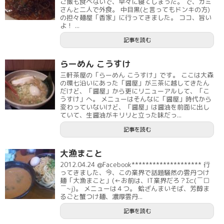
ご飯も食べないで、早々に寝てしまった。 で、カミ
さんと二人で外食。 中目黒(と言ってもドンキの方)
の担々麺屋「香家」に行ってきました。 ココ、旨い
よ！ ...
記事を読む
らーめん こうすけ
三軒茶屋の「らーめん こうすけ」です。 ここは大森
の環七沿いにあった「醤屋」が三茶に越してきたん
だけど、「醤屋」から更にリニューアルして、「こ
うすけ」へ。 メニューはそんなに「醤屋」時代から
変わっていないけど、「醤屋」は醤油を前面に出し
ていて、生醤油がキリリと立った味だっ...
記事を読む
大漁まこと
2012.04.24 @Facebook******************** 行
ってきました、今、この業界で話題騒然の雲丹つけ
麺「大漁まこと」(←お前は、IT業界だろ？Σ⊂(￣□
￣~j)。 メニューは４つ。 蛤ざんまいそば、芳醇ま
るごと蟹つけ麺、濃厚雲丹...
記事を読む