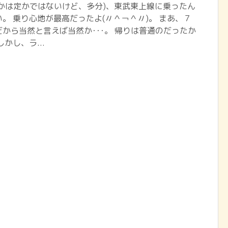
かは定かではないけど、多分)、東武東上線に乗ったん
。 乗り心地が最高だったよ(〃＾￢＾〃)。 まあ、７
から当然と言えば当然か･･･。 帰りは普通のだったか
かし、ラ...