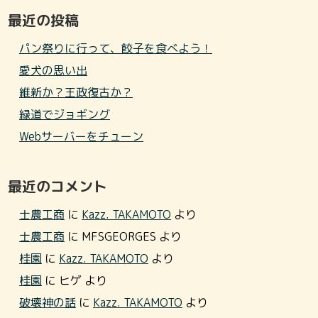
最近の投稿
パン祭りに行って、餃子を食べよう！
愛犬の思い出
維新か？王政復古か？
緑道でジョギング
Webサーバーをチューン
最近のコメント
士農工商
に
Kazz. TAKAMOTO
より
士農工商
に
MFSGEORGES
より
桂園
に
Kazz. TAKAMOTO
より
桂園
に
ヒゲ
より
破壊神の話
に
Kazz. TAKAMOTO
より