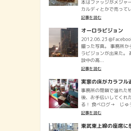
本はファッジがメジャ
カルディとかで売っている
記事を読む
オーロラビジョン
2012.06.23 @Face
撮った写真。 事務所
ラビジョンが出来た。 
設中の高...
記事を読む
実家の床がカラフル
事務所の閉鎖で溢れた
後、お手伝いしてくれ
る！ 食べログ→ じゅう
記事を読む
東武東上線の座席に