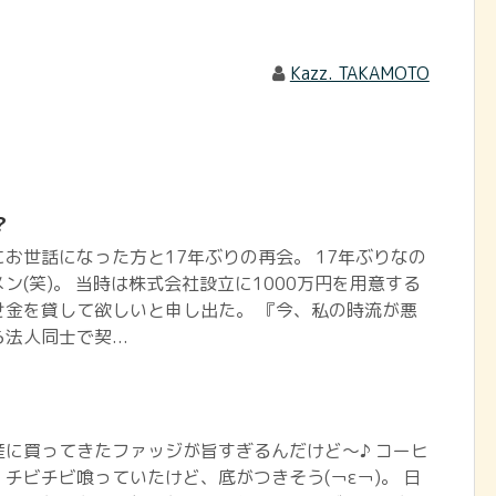
Kazz. TAKAMOTO
？
お世話になった方と17年ぶりの再会。 17年ぶりなの
ン(笑)。 当時は株式会社設立に1000万円を用意する
せ金を貸して欲しいと申し出た。 『今、私の時流が悪
法人同士で契...
に買ってきたファッジが旨すぎるんだけど～♪ コーヒ
チビチビ喰っていたけど、底がつきそう(￢ε￢)。 日