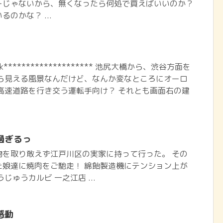
ーじゃないから、無くなったら何処で買えばいいのか？
のかな？ ...
book******************** 池尻大橋から、渋谷方面を
から見える風景なんだけど、なんか変なところにオーロ
高速道路を行き交う運転手向け？ それとも画面右の建
過ぎるっ
物を取り敢えず江戸川区の実家に持って行った。 その
た娘達に焼肉をご馳走！ 綿飴製造機にテンション上が
じゅうカルビ 一之江店 ...
感動