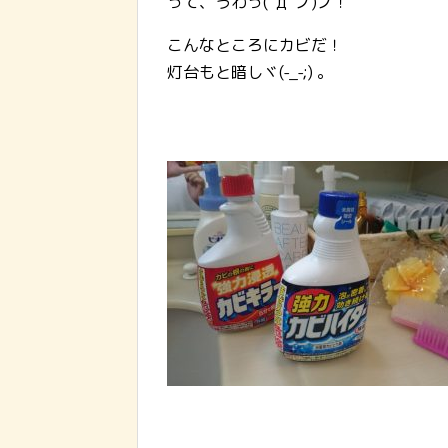
って、うわっ(ﾟдﾟノ)ノ！
こんなところにカビだ！
灯台もと暗しヾ(-_-;) 。