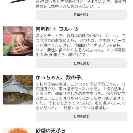
る)を喰ったときがあるけど、それなんかも、蕎麦自
体の味に集中するための手法だよ。...
記事を読む
肉料理 ＋ フルーツ
次女とデートで、宮益坂のKUA`AINAバーガーへ。 コ
コは彼女のお気に入り。 いつもは、アボガドバーガ
ーを食べるんだけど、今回はパイナップルを選択。
タマに無性に食べたくなるんだよねぇ。 オレが高校
生の頃(30年ぐらい前？)にマ...
記事を読む
かっちゃん、数の子、
オレが子供の頃は、ニシンというと下魚だった。 北
海道辺りで、取れ過ぎだったからだ。 「切り込み」
と言って、麹漬けにしたのまであった。 保存食にす
るのに、ニシンは肝が旨くなかったから麹で漬けて
いた。 それでも余っていたので、畑に撒いていたぐ
らいだった。 一時期からニシンは激減し...
記事を読む
砂糖の天ぷら