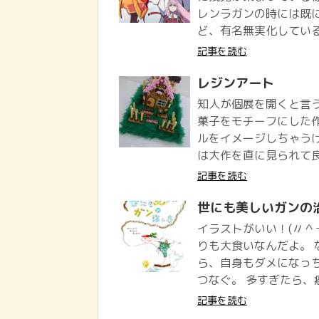
レンラガンの時には既
ど、有名無実化している様
記事を読む
レジンアート
知人が個展を開くと言
菓子をモチーフにした
ルをイメージしちゃうけ
は大作を直に見られて良か
記事を読む
世にも美しいガンの
イラストがいい！(〃＾
りも大食いなんだよ。 
ら、自身もダメになっ
つなぐ。 多すぎたら、癌.
記事を読む