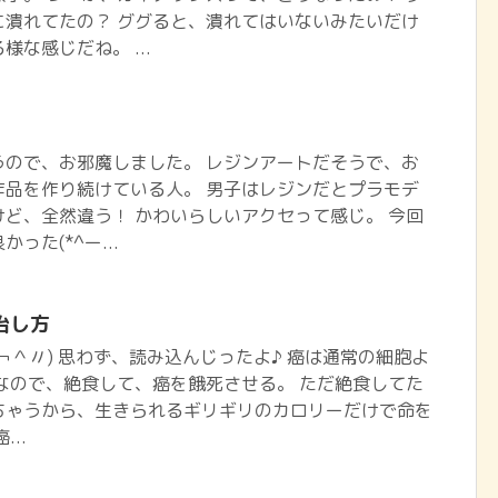
に潰れてたの？ ググると、潰れてはいないみたいだけ
な感じだね。 ...
うので、お邪魔しました。 レジンアートだそうで、お
作品を作り続けている人。 男子はレジンだとプラモデ
ど、全然違う！ かわいらしいアクセって感じ。 今回
った(*^ー...
治し方
￢＾〃) 思わず、読み込んじったよ♪ 癌は通常の細胞よ
なので、絶食して、癌を餓死させる。 ただ絶食してた
ちゃうから、生きられるギリギリのカロリーだけで命を
..