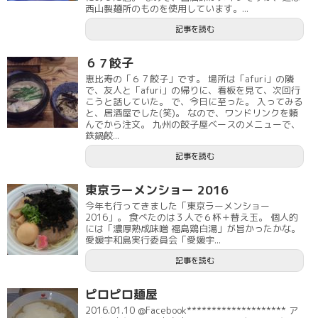
西山製麺所のものを使用しています。...
記事を読む
６７餃子
恵比寿の「６７餃子」です。 場所は「afuri」の隣
で、友人と「afuri」の帰りに、看板を見て、次回行
こうと話していた。 で、今日に至った。 入ってみる
と、居酒屋でした(笑)。 なので、ワンドリンクを頼
んでから注文。 九州の餃子屋ベースのメニューで、
鉄鍋餃...
記事を読む
東京ラーメンショー 2016
今年も行ってきました「東京ラーメンショー
2016」。 食べたのは３人で６杯＋替え玉。 個人的
には「濃厚熟成味噌 福島鶏白湯」が旨かったかな。
愛媛宇和島実行委員会「愛媛宇...
記事を読む
ピロピロ麺屋
2016.01.10 @Facebook******************** ア