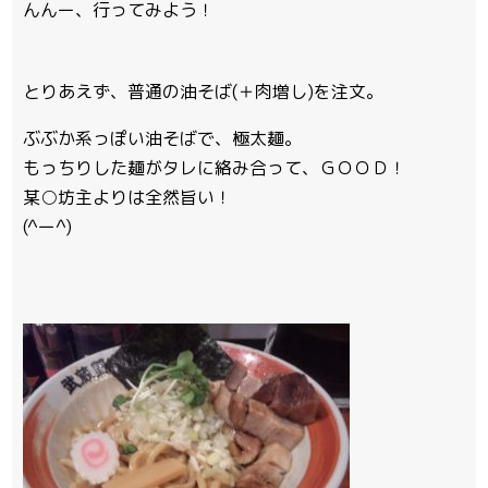
んんー、行ってみよう！
とりあえず、普通の油そば(＋肉増し)を注文。
ぶぶか系っぽい油そばで、極太麺。
もっちりした麺がタレに絡み合って、ＧＯＯＤ！
某○坊主よりは全然旨い！
(^ー^)