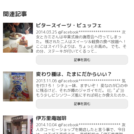
関連記事
ビタースイーツ・ビュッフェ
2014.03.25 @Facebook******************** 次
女とカミさんは卒業式後の謝恩会へ行ってしまっ
た。 残された二人はスイーツ＆軽食の食べ放題へ！
ここはスイパラよりは、ちょっとお高め。 でも、そ
の分、ステーキが付いてくるって...
記事を読む
変わり種は、たまにだからいい？
2013.11.06 @Facebook******************** 気
を付けろ！ シチュー味、まずいぞ！ 変なのが口の中
に残るけど、それが噂のジャガイモだ。 (((; ﾟдﾟ)))
もう少しビシソワーズ風にすれば何とか食えたのか...
記事を読む
伊万里庵珈琲
2014.10.04 @Facebook******************** 友
人がコーヒーショップを開店したと言う事で、今日