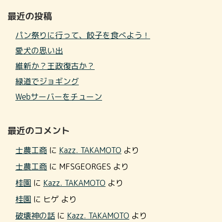
最近の投稿
パン祭りに行って、餃子を食べよう！
愛犬の思い出
維新か？王政復古か？
緑道でジョギング
Webサーバーをチューン
最近のコメント
士農工商
に
Kazz. TAKAMOTO
より
士農工商
に
MFSGEORGES
より
桂園
に
Kazz. TAKAMOTO
より
桂園
に
ヒゲ
より
破壊神の話
に
Kazz. TAKAMOTO
より