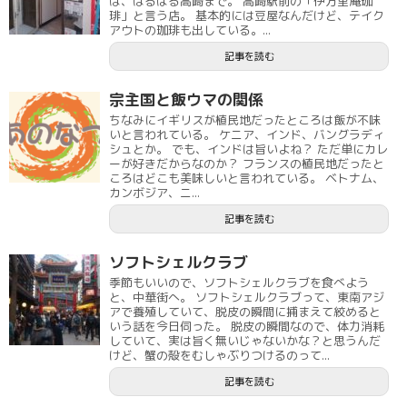
は、はるばる高崎まで。 高崎駅前の「伊万里庵珈
琲」と言う店。 基本的には豆屋なんだけど、テイク
アウトの珈琲も出している。...
記事を読む
宗主国と飯ウマの関係
ちなみにイギリスが植民地だったところは飯が不味
いと言われている。 ケニア、インド、バングラディ
シュとか。 でも、インドは旨いよね？ ただ単にカレ
ーが好きだからなのか？ フランスの植民地だったと
ころはどこも美味しいと言われている。 ベトナム、
カンボジア、ニ...
記事を読む
ソフトシェルクラブ
季節もいいので、ソフトシェルクラブを食べよう
と、中華街へ。 ソフトシェルクラブって、東南アジ
アで養殖していて、脱皮の瞬間に捕まえて絞めると
いう話を今日伺った。 脱皮の瞬間なので、体力消耗
していて、実は旨く無いじゃないかな？と思うんだ
けど、蟹の殻をむしゃぶりつけるのって...
記事を読む