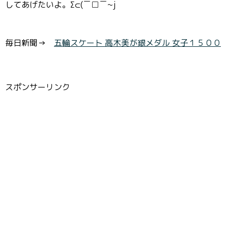
してあげたいよ。Σ⊂(￣□￣~j
毎日新聞→
五輪スケート 高木美が銀メダル 女子１５００
スポンサーリンク