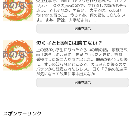
受注仕事で、androidアプリを作り始めた。 ガッツ
リjava。 久々のjavaなので、学び直しの箇所もチラ
ホラ。 でもそれが、面白い。 大学では、cobolと
fortranを習った。 今じゃあ、何の役にも立たない
よ。 まあ、所詮、大学だよね。 ...
記事を読む
泣く子と地頭には勝てない？
上の娘が小学生になったぐらいの頃の話。 家族で映
画「あらしのよるに」を見に行ったときに、終盤、
感極まった娘二人が泣き出した。 映画が終わった後
に、オレの知らないところで、カミさんが後ろのオ
バサンから注意されたらしい。 曰く「子供の泣き声
が気になって映画に集中出来なか...
記事を読む
スポンサーリンク