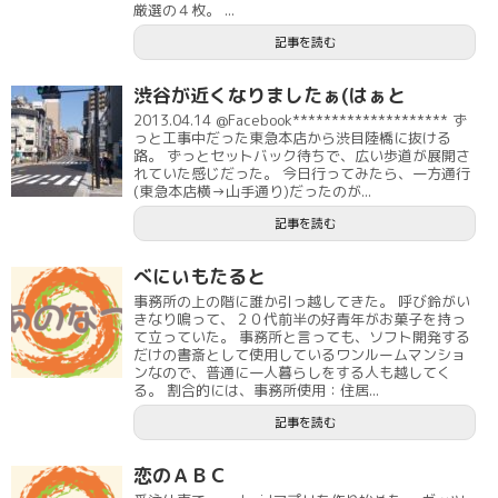
厳選の４枚。 ...
記事を読む
渋谷が近くなりましたぁ(はぁと
2013.04.14 @Facebook******************** ず
っと工事中だった東急本店から渋目陸橋に抜ける
路。 ずっとセットバック待ちで、広い歩道が展開さ
れていた感じだった。 今日行ってみたら、一方通行
(東急本店横→山手通り)だったのが...
記事を読む
べにいもたると
事務所の上の階に誰か引っ越してきた。 呼び鈴がい
きなり鳴って、２０代前半の好青年がお菓子を持っ
て立っていた。 事務所と言っても、ソフト開発する
だけの書斎として使用しているワンルームマンショ
ンなので、普通に一人暮らしをする人も越してく
る。 割合的には、事務所使用：住居...
記事を読む
恋のＡＢＣ