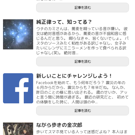
記事を読む
純正律って、知ってる？
ウチのカミさんは、蕎麦を啜っている音が嫌い。 彼
女は絶対音感があるから、蕎麦の音が不協和音に感
じるんだと思う。 啜らなきゃ、旨くないでしょ。 パ
スタのソースみたく粘性がある訳じゃなし、女子み
たいにレンゲにミニラーメンを作って食べられる訳
じゃなし(笑)。 絶対音...
記事を読む
新しいことにチャレンジしよう！
Facebookを始めて、もう何年だろう？ 震災の年の
６月からだから、震災からも７年半だね。 なんか、
昨日のことの様に思い出される。 歳のせいか、アッ
と言う間に時間が過ぎる。 最近の研究だと、 初めて
の体験をした時に、人間は頭の中...
記事を読む
ながら歩きの金次郎
歩いてスマホ見ている人って迷惑だよね？ 本人はま