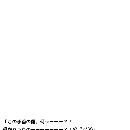
「この手首の傷、何っーーー？！
何かあったのーーーーーーー？！(((; ﾟдﾟ)))」