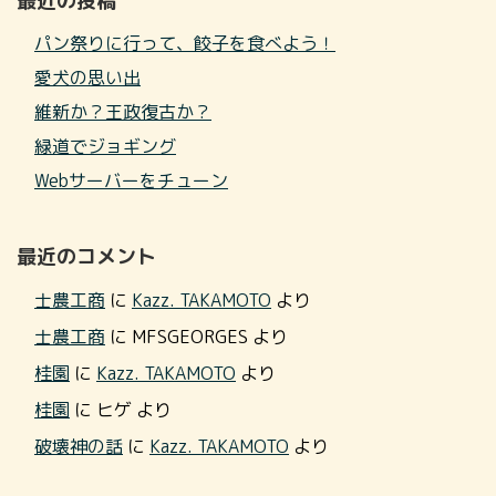
最近の投稿
パン祭りに行って、餃子を食べよう！
愛犬の思い出
維新か？王政復古か？
緑道でジョギング
Webサーバーをチューン
最近のコメント
士農工商
に
Kazz. TAKAMOTO
より
士農工商
に
MFSGEORGES
より
桂園
に
Kazz. TAKAMOTO
より
桂園
に
ヒゲ
より
破壊神の話
に
Kazz. TAKAMOTO
より