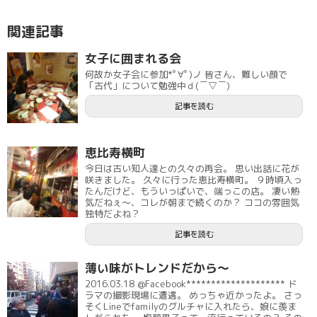
関連記事
女子に囲まれる会
何故か女子会に参加*ﾟ∀ﾟ)ノ 皆さん、難しい顔で
「古代」について勉強中ｄ(￣▽￣)
記事を読む
恵比寿横町
今日は古い知人達との久々の再会。 思い出話に花が
咲きました。 久々に行った恵比寿横町。 ９時頃入っ
たんだけど、もういっぱいで、端っこの店。 凄い熱
気だねぇ～、コレが朝まで続くのか？ ココの雰囲気
独特だよね？
記事を読む
薄い味がトレンドだから～
2016.03.18 @Facebook******************** ド
ラマの撮影現場に遭遇。 めっちゃ近かったよ。 さっ
そくLineでfamilyのグルチャに入れたら、娘に羨ま