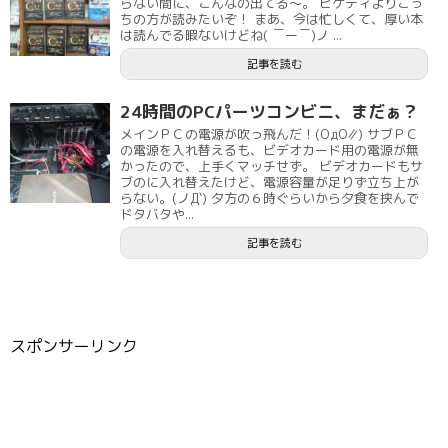
らない間に、こんなの出てる～。 ピケティよりこっ
ちの方が読みたいぞ！ まあ、今は忙しくて、厚い本
は読んでる暇ないけどね( ￣ー￣)ノ ...
記事を読む
24時間のPCパーツコンビニ、まだぁ？
メインＰＣの電源が吹っ飛んだ！(ΟдΟ∥) サブＰＣ
の電源を入れ替えるも、ビデオカード用の電源が無
かったので、上手くマッチせず。 ビデオカードもサ
ブのに入れ替えたけど、電源容量が足りず立ち上が
らない。(ノД`) 夕方の６時ぐらいから夕食を挟んで
ドタバタや...
記事を読む
スポンサーリンク