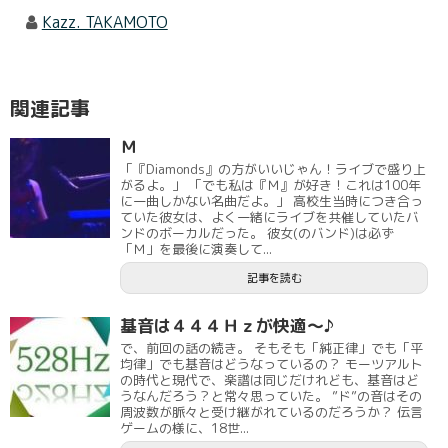
Kazz. TAKAMOTO
関連記事
Ｍ
「『Diamonds』の方がいいじゃん！ライブで盛り上
がるよ。」 「でも私は『Ｍ』が好き！これは100年
に一曲しかない名曲だよ。」 高校生当時につき合っ
ていた彼女は、よく一緒にライブを共催していたバ
ンドのボーカルだった。 彼女(のバンド)は必ず
「Ｍ」を最後に演奏して...
記事を読む
基音は４４４Ｈｚが快適～♪
で、前回の話の続き。 そもそも「純正律」でも「平
均律」でも基音はどうなっているの？ モーツアルト
の時代と現代で、楽譜は同じだけれども、基音はど
うなんだろう？と常々思っていた。 ”ド”の音はその
周波数が脈々と受け継がれているのだろうか？ 伝言
ゲームの様に、18世...