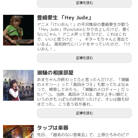
記事を読む
豊崎愛生 「Hey Jude」
アニメ「けいおん！」の平沢唯役の豊崎愛生が歌う
「Hey Jude」がyoutubeとかで炎上したけど、悪く
ないじゃん！ アニメ声って言うけど、これはこれ
で、いいと思うけど･･･。 ギターもちゃんと音出て
いるよ。 高校時代にバンドをやっていたので、「け
いおん！...
記事を読む
潮騒の相撲部屋
あまちゃんが終わってふと思ったんだけど、「潮騒
のメモリー」って「高田みづえ」も歌ってたよなぁ
って、検索してみたら、「潮騒のメロディー」だっ
た(-""-;)。 当時、高田みづえは、歌が上手い娘だと
いうのがもっぱらの評判だったけど、オレは顔も好
きだった。 こう言う目が垂れ...
記事を読む
タップは楽器
先日、「題名のない音楽会」で、上原ひろみのピア