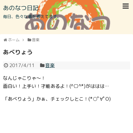
あのなつ日記
毎日、色々な事を考えてます。
ホーム
音楽
あべりょう
2017/4/11
音楽
なんじゃこりゃ～！
面白い！上手い！才能あるよ！(^□^*)がははは…
「あべりょう」かぁ、チェックしとこ！(*○ﾟ∀ﾟO)