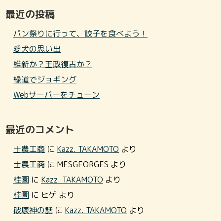
最近の投稿
パン祭りに行って、餃子を食べよう！
愛犬の思い出
維新か？王政復古か？
緑道でジョギング
Webサーバーをチューン
最近のコメント
士農工商
に
Kazz. TAKAMOTO
より
士農工商
に
MFSGEORGES
より
桂園
に
Kazz. TAKAMOTO
より
桂園
に
ヒゲ
より
破壊神の話
に
Kazz. TAKAMOTO
より