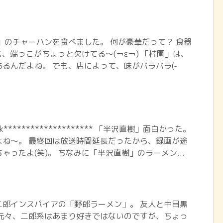
」のチャーハンを食べました。 何が豪華だって？ 食器
も、端っこがちょっと欠けてる～(￢ε￢) 「桂園」は、
るんだよね。 でも、店によって、味がバラバラ(-
book******************** 「半沢直樹」面白かった。
よね～。 最終回は放送時間延長だったから、録画が途
ゃったよ(笑)。 ちなみに「半沢直樹」のラーメン...
二郎インスパイアの「野郎ラーメン」。 友人と中目黒
 元々、二郎系はあまり好きではないのですが、ちょっ