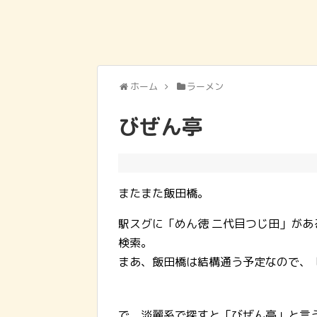
ホーム
ラーメン
びぜん亭
またまた飯田橋。
駅スグに「めん徳 二代目つじ田」が
検索。
まあ、飯田橋は結構通う予定なので、
で、淡麗系で探すと「びぜん亭」と言