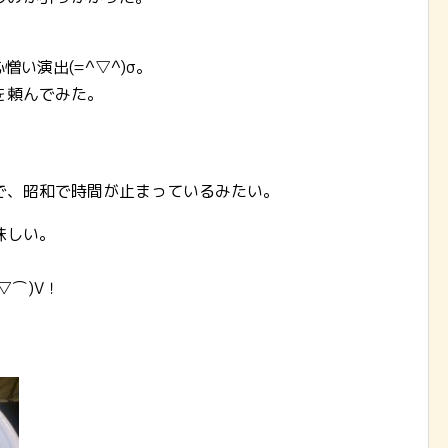
い演出(=^▽^)σ。
を頼んでみた。
で、昭和で時間が止まっているみたい。
味しい。
▽⌒)V！