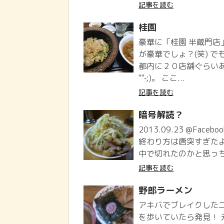
記事を読む
桂園
豪華に「桂園 半蔵門店
が豪華でしょ？(笑) で
都内に２０店舗ぐらいあ
""-;)。 ここ...
記事を読む
暗号解読？
2013.09.23 @Face
終わり方は唐突すぎた
中で切れたのかと思っち
記事を読む
野郎ラーメン
アキバでブレイクした
を歩いていたら発見！