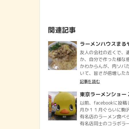
関連記事
ラーメンハウスまる
友人の会社の近くで、適
か、自分で作った様な
かわからんが、肉ソバ
いて、旨さが倍増したか
記事を読む
東京ラーメンショー 2
以前、facebookに
月か１１月ぐらいに駒
有名店のラーメン食べら
有名店同士のコラボラー