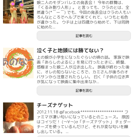
娘二人のモダンバレエの発表会！ 今年の群舞は、
「くるみ割り人形」。 と言っても、クラのとは、全
然違う(*￣ー￣) でも、今回の発表会はクラの人もい
ろんなところでヘルプで来てくれて、いつもと毛色
が違かった。 ウチは上は四歳から始めて、下は同時
に始めた...
記事を読む
泣く子と地頭には勝てない？
上の娘が小学生になったぐらいの頃の話。 家族で映
画「あらしのよるに」を見に行ったときに、終盤、
感極まった娘二人が泣き出した。 映画が終わった後
に、オレの知らないところで、カミさんが後ろのオ
バサンから注意されたらしい。 曰く「子供の泣き声
が気になって映画に集中出来なか...
記事を読む
チーズナゲット
2012.11.18 @Facebook******************** フ
ァミマが凄い匂いになっているとのニュース。 原因
はコイツだ！ (￢∀￢)σ「チーズナゲット」 チェダー
チーズを使っているんだけど、それが変な匂いを醸
し出している。 ...