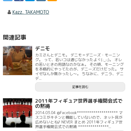
Kazz. TAKAMOTO
関連記事
デニモ
カミさんとデニモ。 デニモ＝デニーズ・モーニン
グ。 って、若いコは通じなかったよヾ(-_-;)。 オレ
の若いときの用語なのかなぁ。 その頃、モーニング
を本格的にやってたのが、デニーズだけだった。 サ
イゼなんか無かったし～。 ちなみに、デニラ、デニ
デ...
記事を読む
2011年フィギュア世界選手権開会式で
の黙祷
2014.03.04 @Facebook******************** マ
スコミがキチンと機能していないので、ネット民が
広めないとね♪ NEVER まとめ 2011年フィギュア世
界選手権開会式での黙祷 ***************...