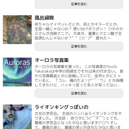
記事を読む
風呂掃除
何ちゃらマイペットだとか、何とかキラーだとか、
全部一緒じゃないの？ 使い分けがうざい！ ウチのカ
ミさんが洗剤マニア。 大体が、重曹とクエン酸で全
部済むんじゃないか？゜゜(´O｀)°゜ 疲れた～
記事を読む
オーロラ写真集
オーロラの写真集を買った。 この写真家のYuichi
Takasakaは中学の同級生でそれ以来の付き合い。 昔
から写真雑誌とかに投稿していて、佳作とかに入っ
ていると、 「コレ、俺のだよ！(*´⌒｀*)」 とか自慢
してきたけど、ハッキリ言って本人が写ってない...
記事を読む
ライオンキングっぽいの
次女の学芸会。 主役のシンバ＠ライオンキングをや
りました。 次女談： ありがとう("⌒∇⌒") とても、
最高の学芸会になったかなと思います(^○^) そし
て、最高の涙と、最高の笑いが送れたかなと思いま