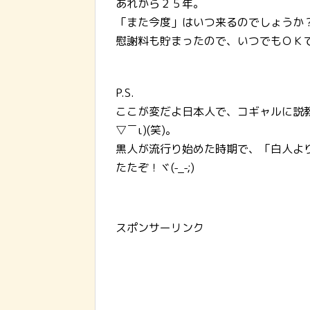
あれから２５年。
「また今度」はいつ来るのでしょうか
慰謝料も貯まったので、いつでもＯＫで
P.S.
ここが変だよ日本人で、コギャルに説教
▽￣ι)(笑)。
黒人が流行り始めた時期で、「白人よ
たたぞ！ヾ(-_-;)
スポンサーリンク