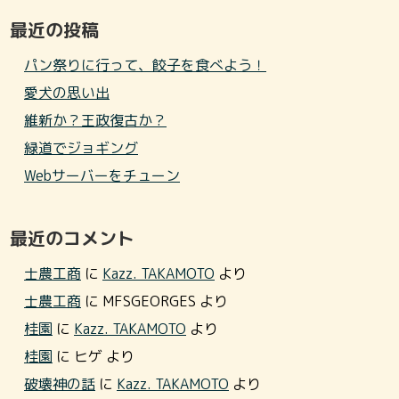
最近の投稿
パン祭りに行って、餃子を食べよう！
愛犬の思い出
維新か？王政復古か？
緑道でジョギング
Webサーバーをチューン
最近のコメント
士農工商
に
Kazz. TAKAMOTO
より
士農工商
に
MFSGEORGES
より
桂園
に
Kazz. TAKAMOTO
より
桂園
に
ヒゲ
より
破壊神の話
に
Kazz. TAKAMOTO
より