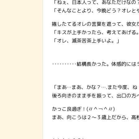
「ねぇ、日本人って、あなただけなの
「そんなことより、今晩どう？オレとやる
捲したてるオレの言葉を遮って、彼女
「キスが上手かったら、考えてあげる
「オレ、滅茶苦茶上手いよ。」
･･････････結構長かった。体感的
「まあ…まあ、かな？….また今度、ね
後ろ向きのまま手を振って、出口の方
かっこ良過ぎ！(〃＾￢＾〃)
まあ、向こうは２～３歳上だから、高