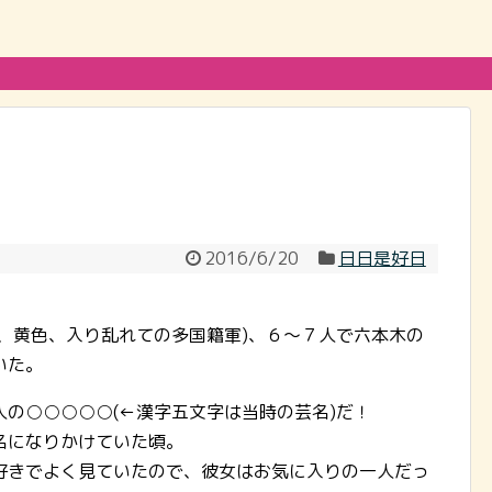
2016/6/20
日日是好日
、黄色、入り乱れての多国籍軍)、６～７人で六本木の
いた。
の○○○○○(←漢字五文字は当時の芸名)だ！
名になりかけていた頃。
好きでよく見ていたので、彼女はお気に入りの一人だっ