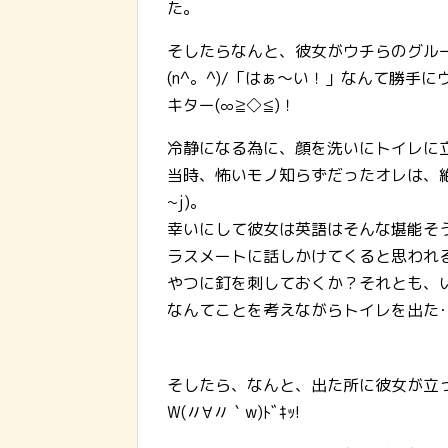
た。
そしたらなんと、彼女がウチらのグル
(n^。^)/「はぁ～い！」なんて勝手
キター(∞≧◇≦)！
冷静になる為に、顔を洗いにトイレに
当時、怖いモノ知らずだったオレは、絶
~j)。
幸いにして彼女は英語はそんな堪能そ
ラスメートに話しかけてくると思われ
やつに釘を刺しておくか？それとも、
なんてことを考えながらトイレを出た･
そしたら、なんと、出た所に彼女が立
W(〃∀〃｀w)ﾄﾞｷｯ!