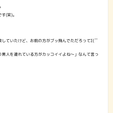
？
す(笑)。
していたけど、お前の方がブッ飛んでただろってΣ(￣
り黒人を連れている方がカッコイイよね～」なんて言っ