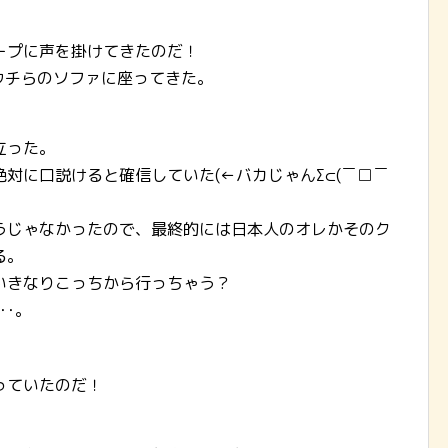
ープに声を掛けてきたのだ！
にウチらのソファに座ってきた。
立った。
対に口説けると確信していた(←バカじゃんΣ⊂(￣□￣
うじゃなかったので、最終的には日本人のオレかそのク
る。
いきなりこっちから行っちゃう？
･･。
っていたのだ！