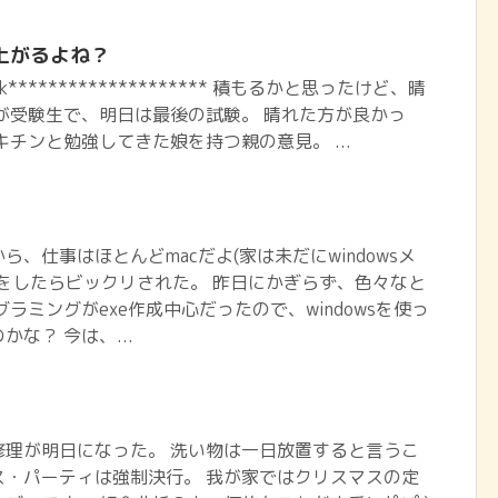
上がるよね？
book******************** 積もるかと思ったけど、晴
が受験生で、明日は最後の試験。 晴れた方が良かっ
キチンと勉強してきた娘を持つ親の意見。 ...
、仕事はほとんどmacだよ(家は未だにwindowsメ
をしたらビックリされた。 昨日にかぎらず、色々なと
ラミングがexe作成中心だったので、windowsを使っ
な？ 今は、...
修理が明日になった。 洗い物は一日放置すると言うこ
ス・パーティは強制決行。 我が家ではクリスマスの定