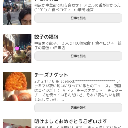
何故か中華街で打ち合わせ！ アヒルの舌が旨かった
(⌒0⌒)／ 食べログ→ 中華街 桂宮
記事を読む
餃子の福包
中目黒で餃子。 ３人で100個完食！ 食べログ→ 餃
子の福包 中目黒店
記事を読む
チーズナゲット
2012.11.18 @Facebook******************** フ
ァミマが凄い匂いになっているとのニュース。 原因
はコイツだ！ (￢∀￢)σ「チーズナゲット」 チェダー
チーズを使っているんだけど、それが変な匂いを醸
し出している。 ...
記事を読む
明けましておめでとうございます
本年もよろしくお願いします。 ずっと探していたピ