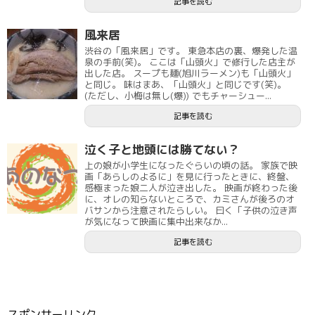
記事を読む
風来居
渋谷の「風来居」です。 東急本店の裏、爆発した温
泉の手前(笑)。 ここは「山頭火」で修行した店主が
出した店。 スープも麺(旭川ラーメン)も「山頭火」
と同じ。 味はまあ、「山頭火」と同じです(笑)。
(ただし、小梅は無し(爆)) でもチャーシュー...
記事を読む
泣く子と地頭には勝てない？
上の娘が小学生になったぐらいの頃の話。 家族で映
画「あらしのよるに」を見に行ったときに、終盤、
感極まった娘二人が泣き出した。 映画が終わった後
に、オレの知らないところで、カミさんが後ろのオ
バサンから注意されたらしい。 曰く「子供の泣き声
が気になって映画に集中出来なか...
記事を読む
スポンサーリンク