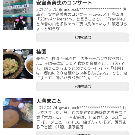
安室奈美恵のコンサート
2012.12.20 @Facebook******************** 家
族で、安室奈美恵のコンサートに来たよ！ 今回は
「20th Anniversary」と言うことで、「Tray Me」
とか昔の曲も多数あって凄い良かったよ！ 娘達はち
ょっと知らな...
記事を読む
桂園
豪華に「桂園 半蔵門店」のチャーハンを食べまし
た。 何が豪華だって？ 食器が豪華でしょ？(笑) で
も、端っこがちょっと欠けてる～(￢ε￢) 「桂園」
は、都内に２０店舗ぐらいあるんだよね。 でも、店
によって、味がバラバラ(-""-;)。 ここ...
記事を読む
大漁まこと
2012.04.24 @Facebook******************** 行
ってきました、今、この業界で話題騒然の雲丹つけ
麺「大漁まこと」(←お前は、IT業界だろ？Σ⊂(￣□
￣~j)。 メニューは４つ。 蛤ざんまいそば、芳醇ま
るごと蟹つけ麺、濃厚雲丹...