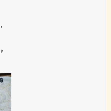
？
ぁ。
♪