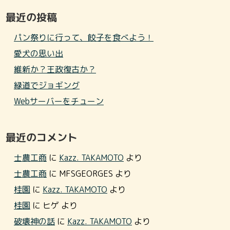
最近の投稿
パン祭りに行って、餃子を食べよう！
愛犬の思い出
維新か？王政復古か？
緑道でジョギング
Webサーバーをチューン
最近のコメント
士農工商
に
Kazz. TAKAMOTO
より
士農工商
に
MFSGEORGES
より
桂園
に
Kazz. TAKAMOTO
より
桂園
に
ヒゲ
より
破壊神の話
に
Kazz. TAKAMOTO
より