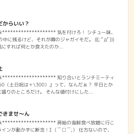
だからいい？
book******************** 気を付けろ！ シチュー味、
に残るけど、それが噂のジャガイモだ。 (((; ﾟдﾟ)))
にすれば何とか食えたのか...
止
book******************** 知り合いとランチミーティ
50（土日祝は＋\300）』って、なんだぁ？ 平日とか
盛りのところだけ。 そんな値付けにした...
できませ～ん
book******************** 房総の海鮮食べ放題に行こ
インが動かずに断念！Σ（￣□￣;） 仕方ないので、