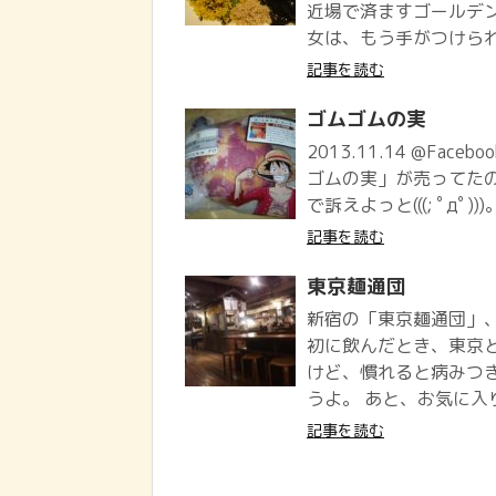
近場で済ますゴールデ
女は、もう手がつけられな
記事を読む
ゴムゴムの実
2013.11.14 @Face
ゴムの実」が売ってた
で訴えよっと(((; ﾟдﾟ
記事を読む
東京麺通団
新宿の「東京麺通団」、
初に飲んだとき、東京
けど、慣れると病みつ
うよ。 あと、お気に入り
記事を読む