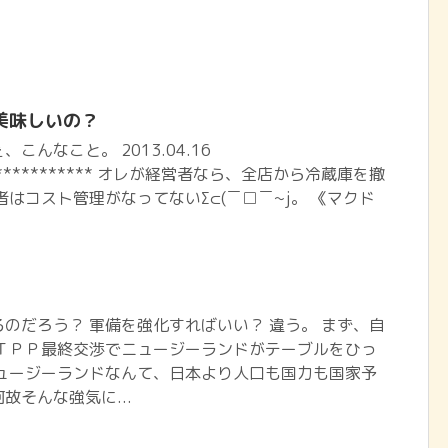
美味しいの？
こんなこと。 2013.04.16
*************** オレが経営者なら、全店から冷蔵庫を撤
者はコスト管理がなってないΣ⊂(￣□￣~j。 《マクド
のだろう？ 軍備を強化すればいい？ 違う。 まず、自
 ＴＰＰ最終交渉でニュージーランドがテーブルをひっ
ニュージーランドなんて、日本より人口も国力も国家予
故そんな強気に...