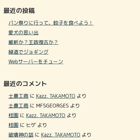
最近の投稿
パン祭りに行って、餃子を食べよう！
愛犬の思い出
維新か？王政復古か？
緑道でジョギング
Webサーバーをチューン
最近のコメント
士農工商
に
Kazz. TAKAMOTO
より
士農工商
に
MFSGEORGES
より
桂園
に
Kazz. TAKAMOTO
より
桂園
に
ヒゲ
より
破壊神の話
に
Kazz. TAKAMOTO
より