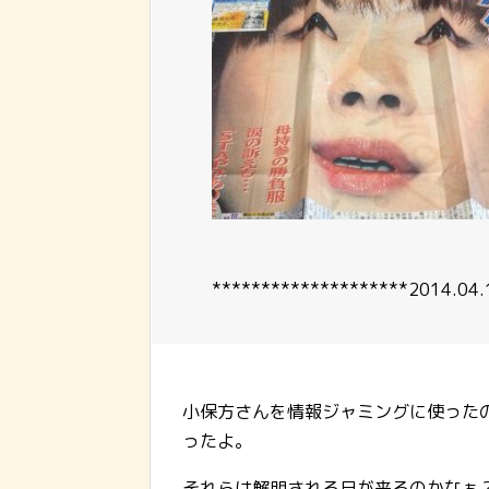
********************2014.04.
小保方さんを情報ジャミングに使った
ったよ。
それらは解明される日が来るのかなぁ