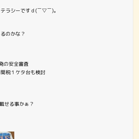
テラシーですｄ(￣▽￣)。
いるのかな？
発の安全審査
肉関税１ケタ台も検討
載せる事かぁ？