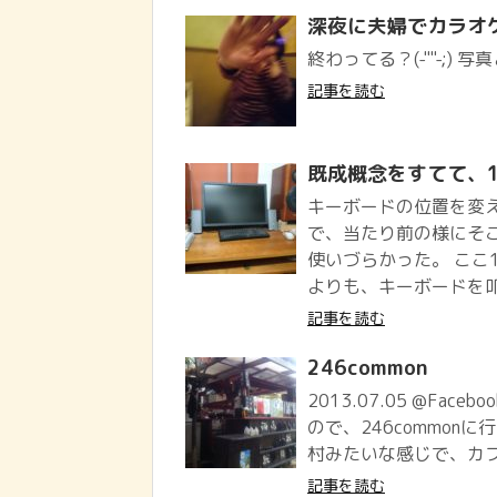
深夜に夫婦でカラオ
終わってる？(-""-;
記事を読む
既成概念をすてて、
キーボードの位置を変
で、当たり前の様にそ
使いづらかった。 ここ
よりも、キーボードを叩
記事を読む
246common
2013.07.05 @Face
ので、246commonに
村みたいな感じで、カフ
記事を読む