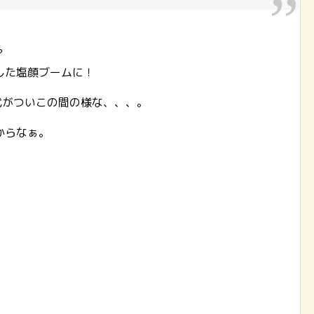
？
した塩顔ブームに！
時代がついこの間の様な、、、。
からなぁ。