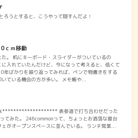
ケ
) 写真とろうとすると、こうやって隠すんだよ！
10ｃｍ移動
えた。 机にキーボード・スライダーがついているの
こに入れていたんだけど、今になって考えると、低くて
10年ばかりを振り返ってみれば、ペンで物書きをする
いている機会の方が多い。 メモ帳や...
book******************** 表参道で打ち合わせだった
行ってみた。 246commonって、ちょっとお洒落な屋台
ェがオープンスペースに並んでいる。 ランチ営業...