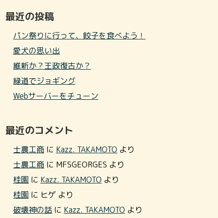
最近の投稿
パン祭りに行って、餃子を食べよう！
愛犬の思い出
維新か？王政復古か？
緑道でジョギング
Webサーバーをチューン
最近のコメント
士農工商
に
Kazz. TAKAMOTO
より
士農工商
に
MFSGEORGES
より
桂園
に
Kazz. TAKAMOTO
より
桂園
に
ヒゲ
より
破壊神の話
に
Kazz. TAKAMOTO
より