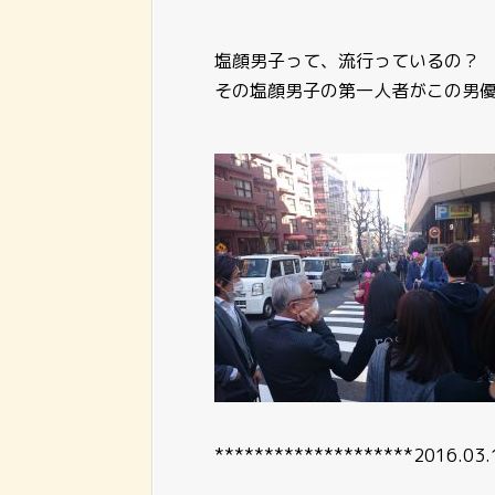
塩顔男子って、流行っているの？
その塩顔男子の第一人者がこの男
********************2016.03.