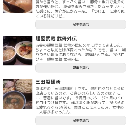
論から言うと、すっごく旨い！ 豚骨＋魚介で魚介の
方が強い感じ。 豚骨を弱火で煮だしたムッタリとし
た感じに、魚介が広がる一品。 「つじ田」に凄く似
ている味だけど...
記事を読む
麺屋武蔵 武骨外伝
渋谷の麺屋武蔵 武骨外伝に久々に行ってきました。
ちょっと以前と味が変わったかな？ でも、旨い！ 判
りづらい場所にありながら、結構込んでる。 食べロ
グ→ 麺屋武蔵 武骨外伝
記事を読む
三田製麺所
恵比寿の「三田製麺所」です。 最近色々なところに
出店しているので、ご存じの方もいるのでは？ こ
こ、普通に旨いです。 今流行のポタージュ系のドロ
ドロ汁つけ麺です。 麺が凄く腰があって、食べるの
に疲れるぐらい(笑)。 実はここに入った時、女性の
一人客が多かったん...
記事を読む