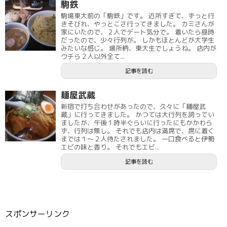
駒鉄
駒場東大前の「駒鉄」です。 近所すぎて、ずっと行
きそびれ、やっとこさ行ってきました。 カミさんが
家にいたので、２人でデート気分で。 着いたら昼時
だったので、少々行列が。 しかもほとんどが大学生
みたいな感じ。 場所柄、東大生でしょうね。 店内が
ウチら２人以外全て...
記事を読む
麺屋武蔵
新宿で打ち合わせがあったので、久々に「麺屋武
蔵」に行ってきました。 かつては大行列を誇ってい
ましたが、午後１時半ぐらいに行ったにもかかわら
ず、行列は無し。 それでも店内は満席で、席に着く
までは１～２人待たされました。 一口食べると伊勢
エビの味と香り。 それでもエビ...
記事を読む
スポンサーリンク