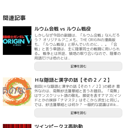
関連記事
ルウム会戦 vs ルウム戦役
しかしなぜ今回の副題は、「ルウム会戦」なんだろ
う？ オリジナルアニメも、THE ORIGINの漫画版
も、「ルウム戦役」と呼んでいたのに、、。 「会
戦」と言う単語は、主に陸軍同士の戦闘に用いられ
る。 戦争とは所詮、領地の取り合いなので、陸軍の
用語だけは他のとは...
記事を読む
Ｈな隠語と漢字の話【その２／２】
前回(Ｈな隠語と漢字の話【その１／２】)の続き 意
外なのは、南無妙法蓮華経と言うお題目。 「南無」
はサンスクリット語の敬礼、服従を表すナマス(イン
ドとかの挨拶「ナマステ」はそこから派生)と同じ。
では、妙法蓮華経とは何か？ 一般的な認識はWik...
記事を読む
ツインピークス再胎動