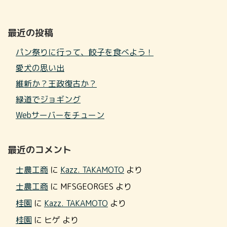
最近の投稿
パン祭りに行って、餃子を食べよう！
愛犬の思い出
維新か？王政復古か？
緑道でジョギング
Webサーバーをチューン
最近のコメント
士農工商
に
Kazz. TAKAMOTO
より
士農工商
に
MFSGEORGES
より
桂園
に
Kazz. TAKAMOTO
より
桂園
に
ヒゲ
より