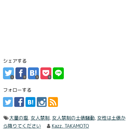
シェアする
1
0
1
0
フォローする
大量の塩
,
女人禁制
,
女人禁制の土俵騒動
,
女性は土俵か
ら降りてください
Kazz. TAKAMOTO