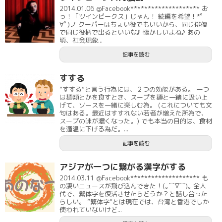
2014.01.06 @Facebook******************** お
っ！「ツインピークス」じゃん！ 続編を希望！*ﾟ
∀ﾟ)ノ クーパーはちょい役でもいいから、同じ俳優
で同じ役柄で出るといいな♪ 懐かしいよね♪ あの
頃、社会現象...
記事を読む
すする
”すする”と言う行為には、２つの効能がある。 一つ
は麺類とかを食すとき、スープを麺と一緒に吸い上
げて、ソースを一緒に楽しむ為。 (これについても文
句はある。最近はすすれない若者が増えた所為で、
スープの味が濃くなった。) でも本当の目的は、食材
を適温に下げる為だ。...
記事を読む
アジアが一つに繋がる漢字がする
2014.03.11 @Facebook******************** も
の凄いニュースが飛び込んできた！(｡⌒∇⌒)｡ 全人
代で、繁体字を復活させたらどうか？と話し合った
らしい。 ”繁体字”とは現在では、台湾と香港でしか
使われていないけど...