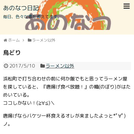
あのなつ日記
毎日、色々な事を考えてます。
ホーム
ラーメン以外
鳥どり
2017/5/10
ラーメン以外
浜松町で打ち合わせの前に何か飯でもと思ってラーメン屋
を探していると、『唐揚げ食べ放題！』の幟(のぼり)がはた
めいている。
ココしかない！(≧∀≦)＼
唐揚げならバケツ一杯食えるオレが来ましたよっと*ﾟ∀ﾟ)
ノ。