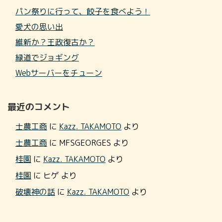
パン祭りに行って、餃子を食べよう！
愛犬の思い出
維新か？王政復古か？
緑道でジョギング
Webサーバーをチューン
最近のコメント
士農工商
に
Kazz. TAKAMOTO
より
士農工商
に
MFSGEORGES
より
桂園
に
Kazz. TAKAMOTO
より
桂園
に
ヒゲ
より
破壊神の話
に
Kazz. TAKAMOTO
より