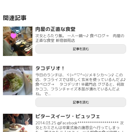
関連記事
肉屋の正直な食堂
次女とふたり飯。 一人一鍋～♪ 食べログ→ 肉屋の
正直な食堂 新宿御苑店
記事を読む
タコデリオ！
今日のランチは、ヾ(=^▽^=)ﾉメキシカ〜ン♪ この
店、タコライスでは珍しく玄米を使っているんだよ♪
食べログ→ タコデリオ! 半蔵門店 ググると、何故
かココ、フランチャイズ本部が潰れているんだよ
ね。 で...
記事を読む
ビタースイーツ・ビュッフェ
2014.03.25 @Facebook******************** 次
女とカミさんは卒業式後の謝恩会へ行ってしまっ