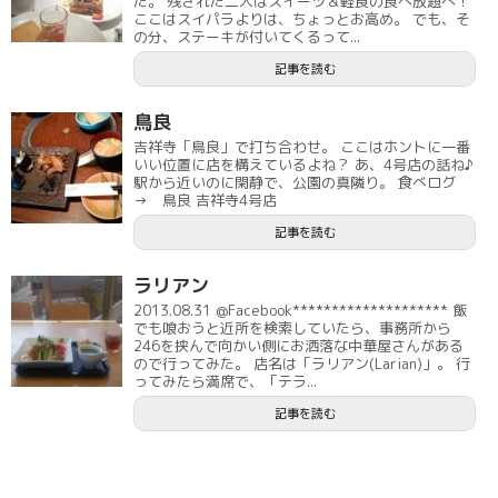
た。 残された二人はスイーツ＆軽食の食べ放題へ！
ここはスイパラよりは、ちょっとお高め。 でも、そ
の分、ステーキが付いてくるって...
記事を読む
鳥良
吉祥寺「鳥良」で打ち合わせ。 ここはホントに一番
いい位置に店を構えているよね？ あ、4号店の話ね♪
駅から近いのに閑静で、公園の真隣り。 食べログ
→ 鳥良 吉祥寺4号店
記事を読む
ラリアン
2013.08.31 @Facebook******************** 飯
でも喰おうと近所を検索していたら、事務所から
246を挟んで向かい側にお洒落な中華屋さんがある
ので行ってみた。 店名は「ラリアン(Larian)」。 行
ってみたら満席で、「テラ...
記事を読む