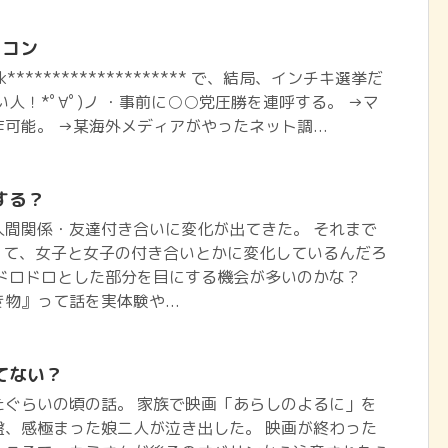
ィコン
book******************** で、結局、インチキ選挙だ
人！*ﾟ∀ﾟ)ノ ・事前に○○党圧勝を連呼する。 →マ
可能。 →某海外メディアがやったネット調...
する？
人間関係・友達付き合いに変化が出てきた。 それまで
くて、女子と女子の付き合いとかに変化しているんだろ
のドロドロとした部分を目にする機会が多いのかな？
物』って話を実体験や...
てない？
たぐらいの頃の話。 家族で映画「あらしのよるに」を
盤、感極まった娘二人が泣き出した。 映画が終わった