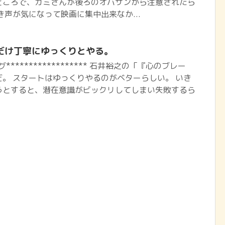
ところで、カミさんが後ろのオバサンから注意されたら
き声が気になって映画に集中出来なか...
だけ丁寧にゆっくりとやる。
ブログ****************** 石井裕之の「『心のブレー
。 スタートはゆっくりやるのがベターらしい。 いき
うとすると、潜在意識がビックリしてしまい失敗するら