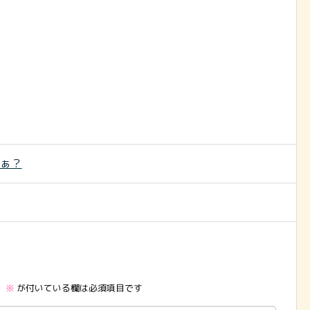
だぁ？
。
※
が付いている欄は必須項目です