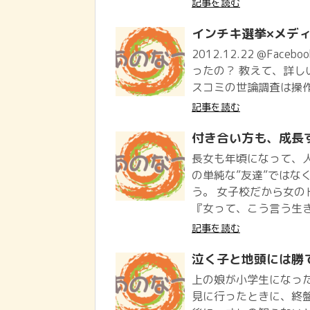
記事を読む
インチキ選挙×メデ
2012.12.22 @Face
ったの？ 教えて、詳しい
スコミの世論調査は操作
記事を読む
付き合い方も、成長
長女も年頃になって、
の単純な”友達”ではな
う。 女子校だから女
『女って、こう言う生き
記事を読む
泣く子と地頭には勝
上の娘が小学生になっ
見に行ったときに、終