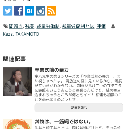
問題点
,
残業
,
裁量労働制
,
裁量労働制とは
,
評価
Kazz. TAKAMOTO
関連記事
卒業式前の暴力
金八先生の第２シリーズの「卒業式前の暴力」、ま
た視ちゃったよ。 再放送の度に見ているから、何度
見ているかわからない。 加藤が荒谷二中のゴタゴタ
に距離をおこうおこうと頑張るんだけど、結局巻き
込まれちゃうところが何ともイイ！ 松浦も加藤のこ
とを必死に止めようとす...
記事を読む
丼物は、一筋縄ではない。
牛丼と親子丼とでは、同じ丼物だけれど、その思想