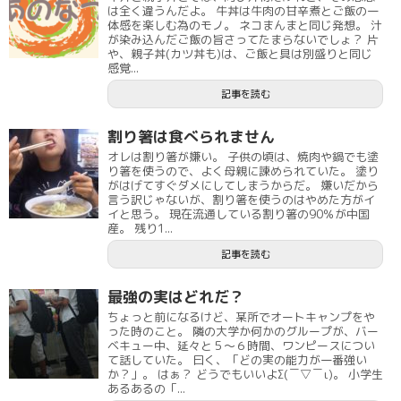
は全く違うんだよ。 牛丼は牛肉の甘辛煮とご飯の一
体感を楽しむ為のモノ。 ネコまんまと同じ発想。 汁
が染み込んだご飯の旨さってたまらないでしょ？ 片
や、親子丼(カツ丼も)は、ご飯と具は別盛りと同じ
感覚...
記事を読む
割り箸は食べられません
オレは割り箸が嫌い。 子供の頃は、焼肉や鍋でも塗
り箸を使うので、よく母親に諫められていた。 塗り
がはげてすぐダメにしてしまうからだ。 嫌いだから
言う訳じゃないが、割り箸を使うのはやめた方がイ
イと思う。 現在流通している割り箸の90％が中国
産。 残り1...
記事を読む
最強の実はどれだ？
ちょっと前になるけど、某所でオートキャンプをや
った時のこと。 隣の大学か何かのグループが、バー
ベキュー中、延々と５～６時間、ワンピースについ
て話していた。 曰く、「どの実の能力が一番強い
か？」。 はぁ？ どうでもいいよΣ(￣▽￣ι)。 小学生
あるあるの「...