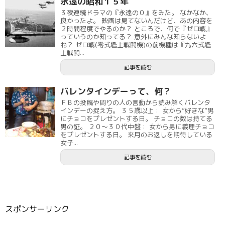
永遠の昭和１５年
３夜連続ドラマの『永遠の０』をみた。 なかなか、
良かったよ。 映画は見てないんだけど、あの内容を
２時間程度でやるのか？ ところで、何で『ゼロ戦』
っていうのか知ってる？ 意外にみんな知らないよ
ね？ ゼロ戦(零式艦上戦闘機)の前機種は『九六式艦
上戦闘...
記事を読む
バレンタインデーって、何？
ＦＢの投稿や周りの人の言動から読み解くバレンタ
インデーの捉え方。 ３５歳以上： 女から”好きな”男
にチョコをプレゼントする日。 チョコの数は持てる
男の証。 ２０～３０代中盤： 女から男に義理チョコ
をプレゼントする日。 来月のお返しを期待している
女子...
記事を読む
スポンサーリンク