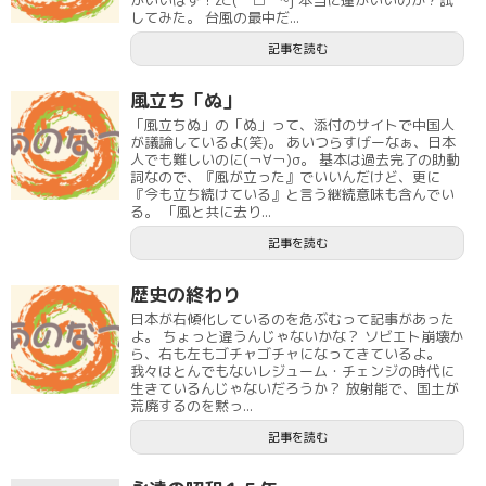
がいいはず！Σ⊂(￣□￣~j 本当に運がいいのか？試
してみた。 台風の最中だ...
記事を読む
風立ち「ぬ」
「風立ちぬ」の「ぬ」って、添付のサイトで中国人
が議論しているよ(笑)。 あいつらすげーなぁ、日本
人でも難しいのに(￢∀￢)σ。 基本は過去完了の助動
詞なので、『風が立った』でいいんだけど、更に
『今も立ち続けている』と言う継続意味も含んでい
る。 「風と共に去り...
記事を読む
歴史の終わり
日本が右傾化しているのを危ぶむって記事があった
よ。 ちょっと違うんじゃないかな？ ソビエト崩壊か
ら、右も左もゴチャゴチャになってきているよ。
我々はとんでもないレジューム・チェンジの時代に
生きているんじゃないだろうか？ 放射能で、国土が
荒廃するのを黙っ...
記事を読む