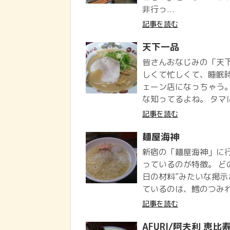
非行っ...
記事を読む
天下一品
皆さんおなじみの「天下
しくて忙しくて、睡眠
ェーン店になっちゃう
な知ってるよね。 タマに
記事を読む
麺屋海神
新宿の「麺屋海神」に
っているのが特徴。 ど
日の材料”みたいな掲示
ているのは、鱈のつみれ(
記事を読む
AFURI/阿夫利 恵比