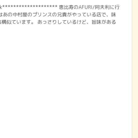
ook******************** 恵比寿のAFURI/阿夫利に行
らはあの中村屋のプリンスの兄貴がやっている店で、味
結構似ています。 あっさりしているけど、旨味がある