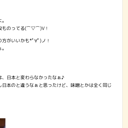
。
よ。
ものってる(⌒▽⌒)V！
がいいかも*ﾟ∀ﾟ)ノ！
ぁ。
は、日本と変わらなかったなぁ♪
し日本のと違うなぁと思ったけど、味噌とかは全く同じ