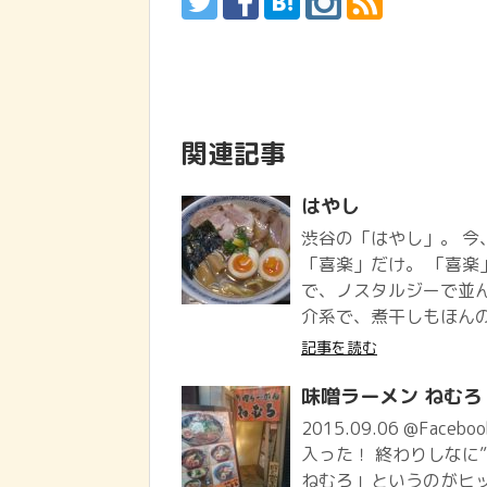
関連記事
はやし
渋谷の「はやし」。 
「喜楽」だけ。 「喜
で、ノスタルジーで並
介系で、煮干しもほんの
記事を読む
味噌ラーメン ねむろ
2015.09.06 @Face
入った！ 終わりしなに
ねむろ」というのがヒッ