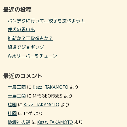
最近の投稿
パン祭りに行って、餃子を食べよう！
愛犬の思い出
維新か？王政復古か？
緑道でジョギング
Webサーバーをチューン
最近のコメント
士農工商
に
Kazz. TAKAMOTO
より
士農工商
に
MFSGEORGES
より
桂園
に
Kazz. TAKAMOTO
より
桂園
に
ヒゲ
より
破壊神の話
に
Kazz. TAKAMOTO
より