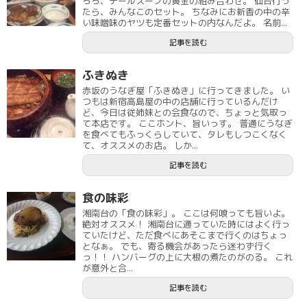
ろろ、テールスープの黄金の組み合わせ。 仙台行っ
たら、みんなこのセット。 ちなみにお新香の中の辛
い味噌味のヤツも定番セットの内なんだよ。 名前...
記事を読む
ふきぬき
赤坂のうなぎ屋「ふきぬき」に行ってきました。 い
つもは新宿高島屋の中の店舗に行っているんだけ
ど、今日は従姉妹との会食なので、ちょっと気取っ
て本店です。 ここホント、旨いっす。 普通にうなぎ
を食べてもふっくらしていて、タレもしつこくなく
て、オススメのお店。 しか...
記事を読む
食の味彩
湘南台の「食の味彩」。 ここは何喰っても旨いよ。
絶対オススメ！ 湘南台に通っていた時にはよく行っ
ていたけど、ただ食べにあそこまで行くのはちょっ
となぁ。 でも、寄る機会があったら迷わず行く
っ！！ ハンバーグの上に大根の煮たのがのる。 これ
が意外と合...
記事を読む