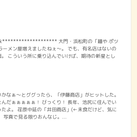
book******************** 大門・浜松町の「麺や ポツ
ラーメン屋増えましたねぇ～。 でも、有名店はないの
態。 こういう所に乗り込んでいけば、期待の新星とし
いかなぁ～とググったら、「伊藤商店」がヒットした。
んだぁぁぁぁぁ！ びっくり！ 長年、池尻に住んでい
たよ。 荏原中延の「井田商店」(←未食だけど、気に
、写真で見る限りおんなじ。...