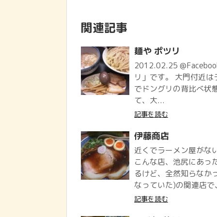
関連記事
麺や ポツリ
2012.02.25 @Face
リ」です。 大門付近は
でドングリの背比べ状
て、大...
記事を読む
伊藤商店
近くでラーメン屋がな
こんな店、池尻にあった
るけど、全然知らなかっ
なっていた)の関連店で
記事を読む