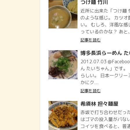
つけ麺 竹川
近所に出来た「つけ麺 
のような感じ。 カツ
い。 むしろ、洋風な感
っているのかな？ あと
記事を読む
博多長浜らーめん た
2012.07.03 @Face
ん たいちゃん」です。
らしい。 日本一クリー
かにク...
記事を読む
希須林 担々麺屋
赤坂で打ち合わせだっ
はゴマの投入量がパな
コイツを食べると、普