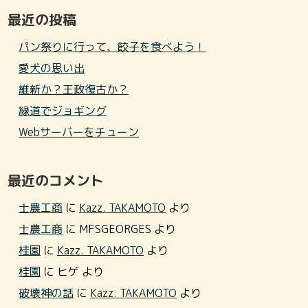
最近の投稿
パン祭りに行って、餃子を食べよう！
愛犬の思い出
維新か？王政復古か？
緑道でジョギング
Webサーバーをチューン
最近のコメント
士農工商
に
Kazz. TAKAMOTO
より
士農工商
に
MFSGEORGES
より
桂園
に
Kazz. TAKAMOTO
より
桂園
に
ヒゲ
より
破壊神の話
に
Kazz. TAKAMOTO
より