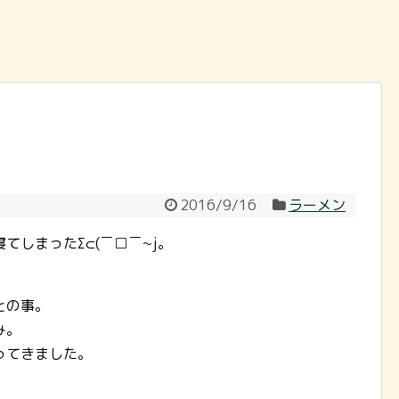
2016/9/16
ラーメン
てしまったΣ⊂(￣□￣~j。
との事。
み。
ってきました。