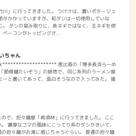
竹川」に行ってきました。 つけ汁は、濃いポタージュ
オ節がかかっていますが、和ダシは一切使用していな
じ。 ダシの臭み取りに、長ネギではなく、玉ネギを使
、ベーコンがトッピングさ...
いちゃん
book******************** 恵比寿の「博多長浜らーめ
 「節骨麺たいぞう」の跡地で、同じ系列のラーメン屋
ミーと書いてあって、面白そうなので入ってみた。 確
たので、担々麺屋「希須林」に行ってきました。 ここ
い。 濃厚なゴマの風味にこってり系のダシがきいて、
通の担々麺がお湯に感じちゃうぐらい。 普通の担々麺