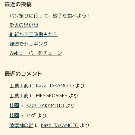
最近の投稿
パン祭りに行って、餃子を食べよう！
愛犬の思い出
維新か？王政復古か？
緑道でジョギング
Webサーバーをチューン
最近のコメント
士農工商
に
Kazz. TAKAMOTO
より
士農工商
に
MFSGEORGES
より
桂園
に
Kazz. TAKAMOTO
より
桂園
に
ヒゲ
より
破壊神の話
に
Kazz. TAKAMOTO
より