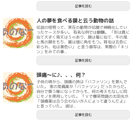
記事を読む
人の夢を食べる獏と云う動物の話
伝説の怪物って、実在の動物が伝聞で神格化してい
ったケースが多い。 有名な例では麒麟。 「形は鹿に
似て大きく背丈は５ｍあり、顔は龍に似て、牛の尾
と馬の蹄をもち、雄は頭に角をもつ。背毛は五色に
彩られ、毛は黄色い」 と言う描写は、実際の「キリ
ン」をみての事...
記事を読む
頭痛～に♪、、、何？
子供の頃から、頭痛の時は「バファリン」を飲んで
いた。 家の常備薬が「バファリン」だったからだ。
自分で買う様になってからも、何の考えもなしに同
じモノを使用していた。 ＴＶで爆笑問題の太田光が
「頭痛薬は合う合わないが人によって違うんだよ」
と言っていた。 彼は...
記事を読む