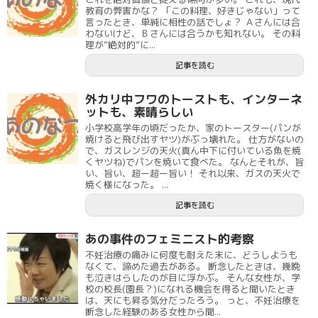
教育の弊害かな？ 「この料理、好きじゃない」って
言ったとき、単純に相性の話でしょ？ Ａさんには合
わないけど、Ｂさんには合うかも知れない。 その料
理が”絶対的”に...
記事を読む
外カリ中フワのトーストも、インターネ
ットも、素晴らしい
小学校高学年の頃だったか、家のトースター(パンが
焼けると飛び出すヤツ)がぶっ壊れた。 仕方がないの
で、ガスレンジの天火(真ん中下に付いている魚を焼
くヤツね)でパンを焼いて食べた。 なんとそれが、旨
い、旨い、超ー超ー旨い！ それ以来、ガスの天火で
焼く様になった。 ...
記事を読む
あの事件のフェミニスト的考察
不妊治療の痛みに何度も耐えた末に、どうしようも
なくて、諦めた過去がある。 断念したときは、幾晩
も泣きはらしたのが目に浮かぶ。 そんな女性が、学
校の校長(園長？)になれる機会を得ると聞いたとき
は、天にも昇る気分だったろう。 っと、不妊治療を
断念した経験のある女性から聞...