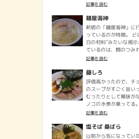
記事を読む
麺屋海神
新宿の「麺屋海神」に
っているのが特徴。 ど
日の材料”みたいな掲示
ているのは、鱈のつみれ(
記事を読む
藤しろ
評価高かったので、チョ
のスープがすごく旨い
むったりとして雑味がな
ノコの水煮が乗ってる。 
記事を読む
塩そば 桑ばら
以前から気になっていた