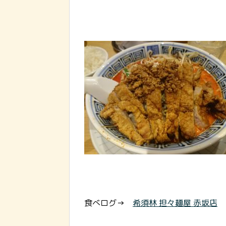
食べログ→
希須林 担々麺屋 赤坂店