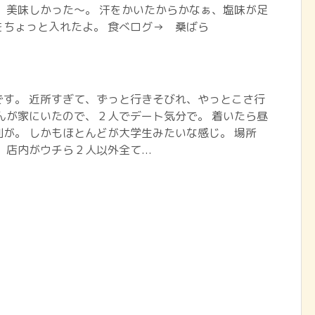
 美味しかった～。 汗をかいたからかなぁ、塩味が足
をちょっと入れたよ。 食べログ→ 桑ばら
です。 近所すぎて、ずっと行きそびれ、やっとこさ行
んが家にいたので、２人でデート気分で。 着いたら昼
が。 しかもほとんどが大学生みたいな感じ。 場所
 店内がウチら２人以外全て...