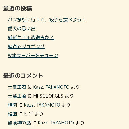
最近の投稿
パン祭りに行って、餃子を食べよう！
愛犬の思い出
維新か？王政復古か？
緑道でジョギング
Webサーバーをチューン
最近のコメント
士農工商
に
Kazz. TAKAMOTO
より
士農工商
に
MFSGEORGES
より
桂園
に
Kazz. TAKAMOTO
より
桂園
に
ヒゲ
より
破壊神の話
に
Kazz. TAKAMOTO
より