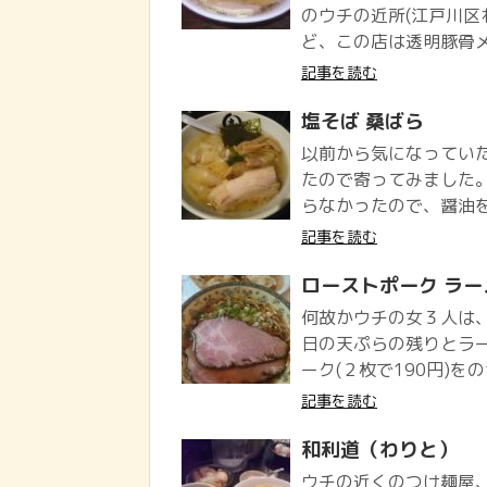
のウチの近所(江戸川区
ど、この店は透明豚骨メ
記事を読む
塩そば 桑ばら
以前から気になっていた
たので寄ってみました。
らなかったので、醤油
記事を読む
ローストポーク ラー
何故かウチの女３人は、
日の天ぷらの残りとラーメ
ーク(２枚で190円)をのせ
記事を読む
和利道（わりと）
ウチの近くのつけ麺屋