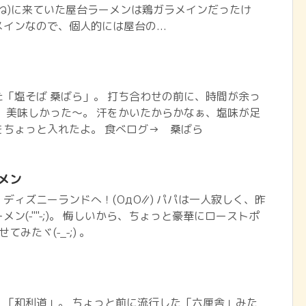
ね)に来ていた屋台ラーメンは鶏ガラメインだったけ
インなので、個人的には屋台の...
「塩そば 桑ばら」。 打ち合わせの前に、時間が余っ
 美味しかった～。 汗をかいたからかなぁ、塩味が足
をちょっと入れたよ。 食べログ→ 桑ばら
メン
ディズニーランドへ！(ΟдΟ∥) パパは一人寂しく、昨
ン(-""-;)。 悔しいから、ちょっと豪華にローストポ
てみたヾ(-_-;) 。
、「和利道」。 ちょっと前に流行した「六厘舎」みた