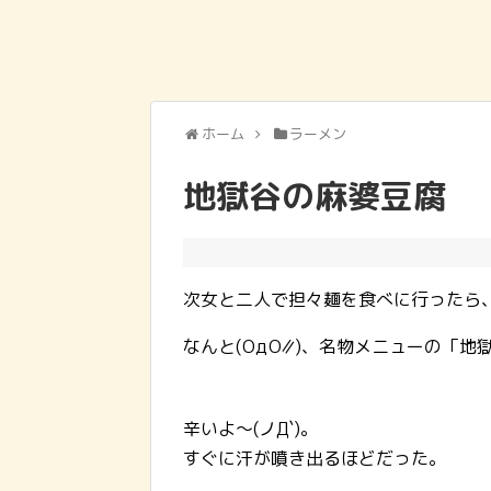
ホーム
ラーメン
地獄谷の麻婆豆腐
次女と二人で担々麺を食べに行ったら
なんと(ΟдΟ∥)、名物メニューの「
辛いよ～(ノД`)。
すぐに汗が噴き出るほどだった。