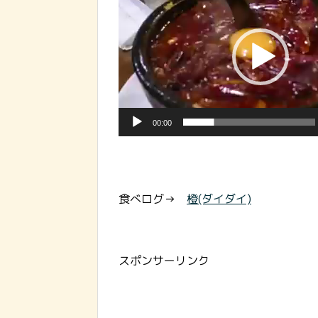
画
プ
レ
ー
ヤ
ー
00:00
食べログ→
橙(ダイダイ)
スポンサーリンク