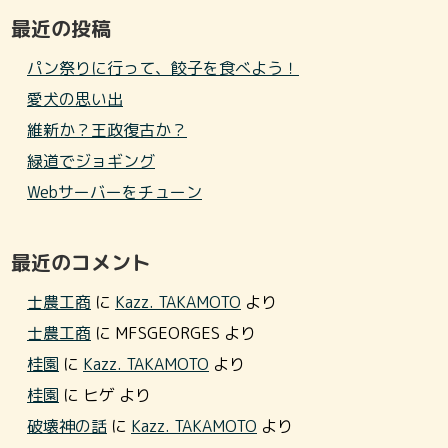
最近の投稿
パン祭りに行って、餃子を食べよう！
愛犬の思い出
維新か？王政復古か？
緑道でジョギング
Webサーバーをチューン
最近のコメント
士農工商
に
Kazz. TAKAMOTO
より
士農工商
に
MFSGEORGES
より
桂園
に
Kazz. TAKAMOTO
より
桂園
に
ヒゲ
より
破壊神の話
に
Kazz. TAKAMOTO
より