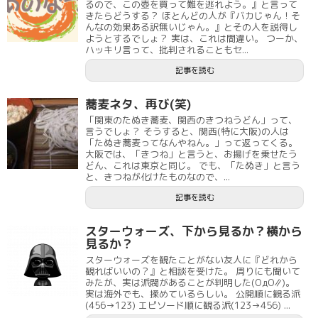
るので、この壺を買って難を逃れよう。』と言って
きたらどうする？ ほとんどの人が『バカじゃん！そ
んなの効果ある訳無いじゃん。』とその人を説得し
ようとするでしょ？ 実は、これは間違い。 つーか、
ハッキリ言って、批判されることもセ...
記事を読む
蕎麦ネタ、再び(笑)
「関東のたぬき蕎麦、関西のきつねうどん」って、
言うでしょ？ そうすると、関西(特に大阪)の人は
「たぬき蕎麦ってなんやねん。」って返ってくる。
大阪では、「きつね」と言うと、お揚げを乗せたう
どん、これは東京と同じ。 でも、「たぬき」と言う
と、きつねが化けたものなので、...
記事を読む
スターウォーズ、下から見るか？横から
見るか？
スターウォーズを観たことがない友人に『どれから
観ればいいの？』と相談を受けた。 周りにも聞いて
みたが、実は派閥があることが判明した(ΟдΟ∥)。
実は海外でも、揉めているらしい。 公開順に観る派
(456→123) エピソード順に観る派(123→456) ...