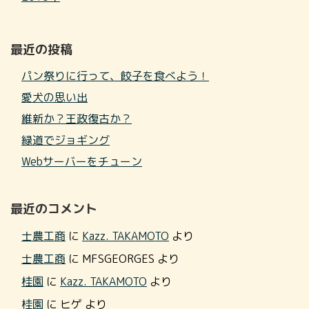
最近の投稿
パン祭りに行って、餃子を食べよう！
愛犬の思い出
維新か？王政復古か？
緑道でジョギング
Webサーバーをチューン
最近のコメント
士農工商
に
Kazz. TAKAMOTO
より
士農工商
に
MFSGEORGES
より
桂園
に
Kazz. TAKAMOTO
より
桂園
に
ヒゲ
より