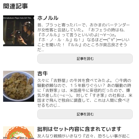
関連記事
ホノルル
昔、ブラっと寄ったバーで、おかまのバーテンダー
が女性客と会話していた。 「おフェラの時はね、
『ホノルル』って言うといいのよ(￢∀￢)σ。
『ホ・ノ・ル・ル』ね！」 なるほど━(ﾟ∀ﾟ)━いい
ことを聞いた！ 『ルル』のところが具合良さそう
だ...
記事を読む
吉牛
久々に「吉野屋」の牛丼を食べてみたよ。 ○牛病の
騒動依頼なので、１５年振りぐらい？ あの騒動の時
に「吉野家」は、米国産牛に妄信的だったので、嫌
気が差した(￢ε￢)。 対して「すき家」の社長は、米
国まで飛んで独自に調査して、これは人間に食べさ
せるものじ...
記事を読む
批判はセット内容に含まれています
友人なり親類がいきなり『近々、恐ろしい事が起こ